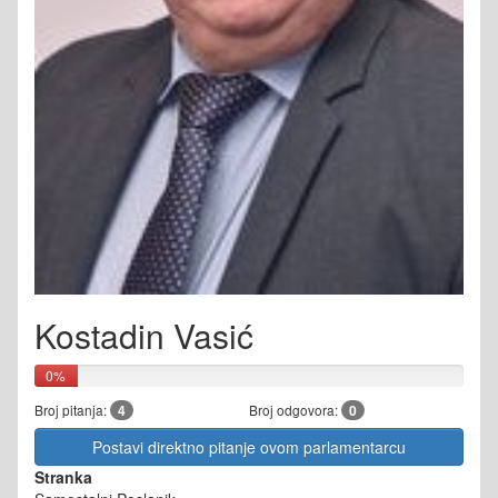
Kostadin Vasić
0%
Broj pitanja:
4
Broj odgovora:
0
Postavi direktno pitanje ovom parlamentarcu
Stranka