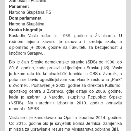
Samostalni Poslanik
Parlament
Narodna Skupština RS
Dom parlamenta
Narodna Skupština
Kratka biografija
Kostadin Vasić
rođen je 1968. godine u Živinicama
. U
rodnom mjestu završio je osnovnu i srednju školu, a
diplomirao je 2009. godine na Fakultetu za bezbjednost u
Istočnom Sarajevu.
Bio je član Srpske demokratske stranke (SDS) od 1990. do
2018. godine, kada prelazi u Ujedinjenu Srpsku (US). Vasić
je tokom rata bio kriminalistički tehničar u CBS-u Zvornik, a
potom se bavio ugostiteljstvom kao vlasnik restorana „Park“
u Zvorniku. Postavljen je 2003. godine za direktora Kulturno-
sportskog centra u Zvorniku, gdje ostaje do 2006. godine,
kada je izabran u Narodnu skupštinu Republike Srpske
(NSRS). Na narednim izborima 2010. godine obnavlja
mandat u NSRS.
Vasić se nije kandidovao na Opštim izborima 2014. godine.
Od 2015. godine bio je savjetnik Borisa Jerinića, zamjenika
ministra za upravljanje resursima Ministarstva odbrane BiH.