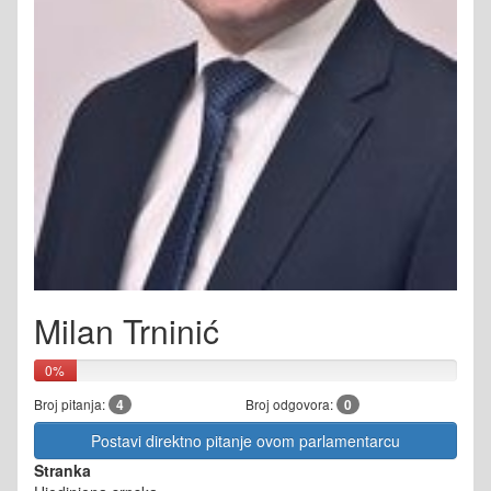
Milan Trninić
0%
Broj pitanja:
4
Broj odgovora:
0
Postavi direktno pitanje ovom parlamentarcu
Stranka