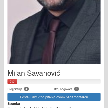
Milan Savanović
0%
Broj pitanja:
4
Broj odgovora:
0
Postavi direktno pitanje ovom parlamentarcu
Stranka