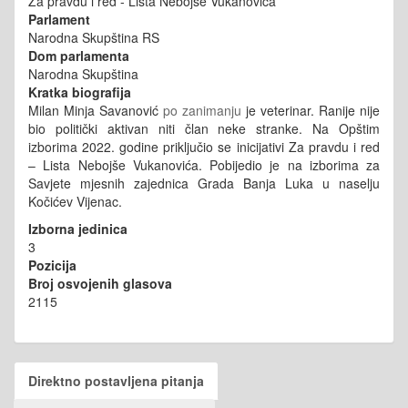
Za pravdu i red - Lista Nebojše Vukanovića
Parlament
Narodna Skupština RS
Dom parlamenta
Narodna Skupština
Kratka biografija
Milan Minja Savanović
po zanimanju
je veterinar. Ranije nije
bio politički aktivan niti član neke stranke. Na Opštim
izborima 2022. godine priključio se inicijativi Za pravdu i red
– Lista Nebojše Vukanovića. Pobijedio je na izborima za
Savjete mjesnih zajednica Grada Banja Luka u naselju
Kočićev Vijenac.
Izborna jedinica
3
Pozicija
Broj osvojenih glasova
2115
Direktno postavljena pitanja