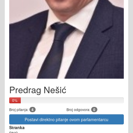
Predrag Nešić
0%
Broj pitanja:
4
Broj odgovora:
0
Postavi direktno pitanje ovom parlamentarcu
Stranka