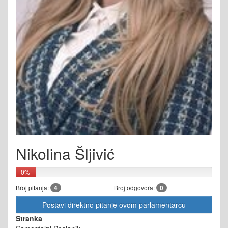
Nikolina Šljivić
0%
Broj pitanja:
4
Broj odgovora:
0
Postavi direktno pitanje ovom parlamentarcu
Stranka