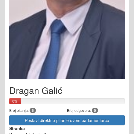
Dragan Galić
0%
Broj pitanja:
6
Broj odgovora:
0
Postavi direktno pitanje ovom parlamentarcu
Stranka