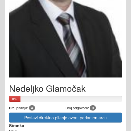
Nedeljko Glamočak
0%
Broj pitanja:
4
Broj odgovora:
0
Postavi direktno pitanje ovom parlamentarcu
Stranka