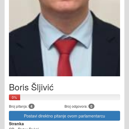
Boris Šljivić
0%
Broj pitanja:
4
Broj odgovora:
0
Postavi direktno pitanje ovom parlamentarcu
Stranka