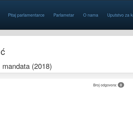
Pitaj parlamentarce
Parlametar
O nama
Uputstvo za k
ić
iz mandata (2018)
Broj odgovora:
0