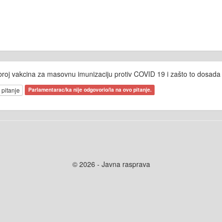
roj vakcina za masovnu imunizaciju protiv COVID 19 i zašto to dosada n
 pitanje
Parlamentarac/ka nije odgovorio/la na ovo pitanje.
© 2026 - Javna rasprava