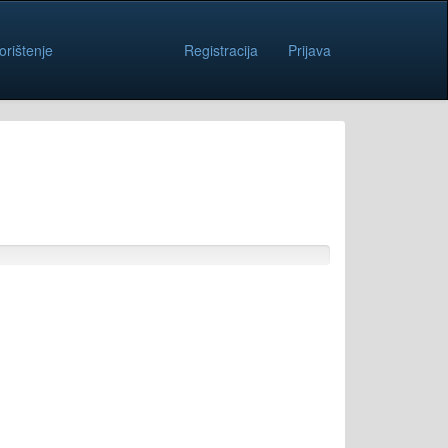
orištenje
Registracija
Prijava