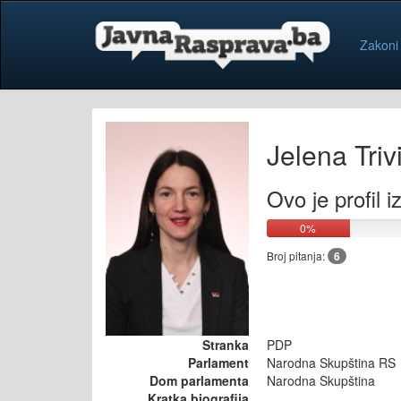
Zakoni
Jelena Triv
Ovo je profil 
0%
Broj pitanja:
6
Stranka
PDP
Parlament
Narodna Skupština RS
Dom parlamenta
Narodna Skupština
Kratka biografija