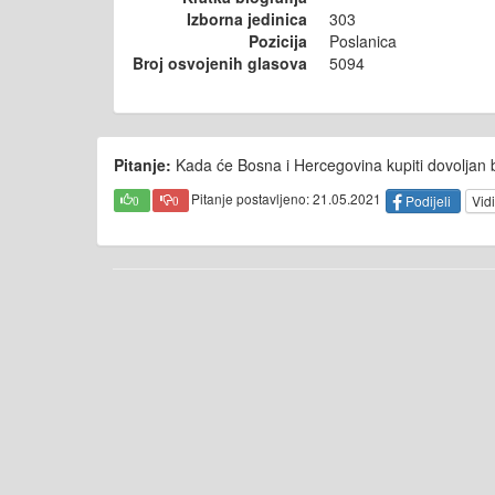
Izborna jedinica
303
Pozicija
Poslanica
Broj osvojenih glasova
5094
Pitanje:
Kada će Bosna i Hercegovina kupiti dovoljan b
Pitanje postavljeno: 21.05.2021
Podijeli
Vidi
0
0