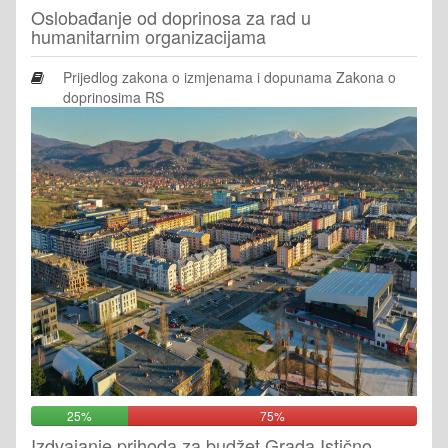
Oslobađanje od doprinosa za rad u
humanitarnim organizacijama
Prijedlog zakona o izmjenama i dopunama Zakona o
doprinosima RS
25%
75%
Izdvajanje prihoda za budžet Grada Istično