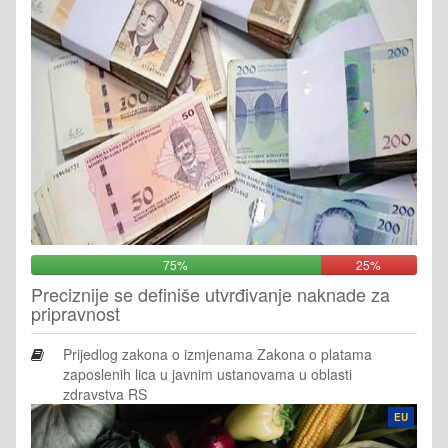
75%
25%
Preciznije se definiše utvrđivanje naknade za
pripravnost
Prijedlog zakona o izmjenama Zakona o platama
zaposlenih lica u javnim ustanovama u oblasti
zdravstva RS
EU