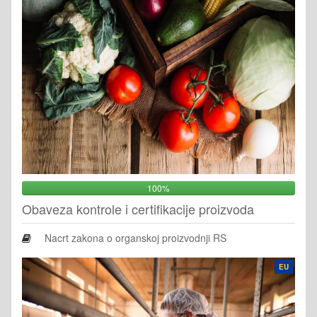
100%
Obaveza kontrole i certifikacije proizvoda
Nacrt zakona o organskoj proizvodnji RS
EU