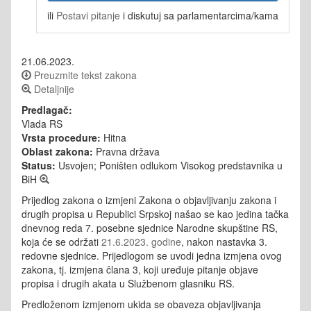
ili
Postavi pitanje
i diskutuj sa parlamentarcima/kama
21.06.2023.
Preuzmite tekst zakona
Detaljnije
Predlagač:
Vlada RS
Vrsta procedure:
Hitna
Oblast zakona:
Pravna država
Status:
Usvojen; Poništen odlukom Visokog predstavnika u
BiH
Prijedlog zakona o izmjeni Zakona o objavljivanju zakona i
drugih propisa u Republici Srpskoj našao se kao jedina tačka
dnevnog reda 7. posebne sjednice Narodne skupštine RS,
koja će se održati
21.6.2023. godine
, nakon nastavka 3.
redovne sjednice. Prijedlogom se uvodi jedna izmjena ovog
zakona, tj. izmjena člana 3, koji uređuje pitanje objave
propisa i drugih akata u Službenom glasniku RS.
Predloženom izmjenom ukida se obaveza objavljivanja