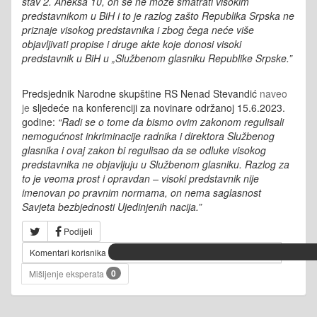
stav 2. Aneksa 10, on se ne može smatrati visokim
predstavnikom u BiH i to je razlog zašto Republika Srpska ne
priznaje visokog predstavnika i zbog čega neće više
objavljivati propise i druge akte koje donosi visoki
predstavnik u BiH u „Službenom glasniku Republike Srpske.”
Predsjednik Narodne skupštine RS Nenad Stevandić
naveo
je
sljedeće na konferenciji za novinare održanoj 15.6.2023.
godine:
“Radi se o tome da bismo ovim zakonom regulisali
nemogućnost inkriminacije radnika i direktora Službenog
glasnika i ovaj zakon bi regulisao da se odluke visokog
predstavnika ne objavljuju u Službenom glasniku. Razlog za
to je veoma prost i opravdan – visoki predstavnik nije
imenovan po pravnim normama, on nema saglasnost
Savjeta bezbjednosti Ujedinjenih nacija.”
Podijeli
Komentari korisnika
0
Mišljenje eksperata