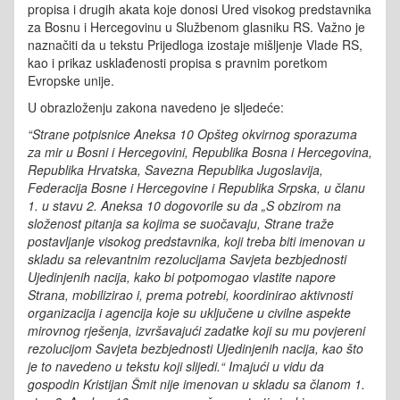
propisa i drugih akata koje donosi Ured visokog predstavnika
za Bosnu i Hercegovinu u Službenom glasniku RS. Važno je
naznačiti da u tekstu Prijedloga izostaje mišljenje Vlade RS,
kao i prikaz usklađenosti propisa s pravnim poretkom
Evropske unije.
U obrazloženju zakona navedeno je sljedeće:
“Strane potpisnice Aneksa 10 Opšteg okvirnog sporazuma
za mir u Bosni i Hercegovini, Republika Bosna i Hercegovina,
Republika Hrvatska, Savezna Republika Jugoslavija,
Federacija Bosne i Hercegovine i Republika Srpska, u članu
1. u stavu 2. Aneksa 10 dogovorile su da „S obzirom na
složenost pitanja sa kojima se suočavaju, Strane traže
postavljanje visokog predstavnika, koji treba biti imenovan u
skladu sa relevantnim rezolucijama Savjeta bezbjednosti
Ujedinjenih nacija, kako bi potpomogao vlastite napore
Strana, mobilizirao i, prema potrebi, koordinirao aktivnosti
organizacija i agencija koje su uključene u civilne aspekte
mirovnog rješenja, izvršavajući zadatke koji su mu povjereni
rezolucijom Savjeta bezbjednosti Ujedinjenih nacija, kao što
je to navedeno u tekstu koji slijedi.“ Imajući u vidu da
gospodin Kristijan Šmit nije imenovan u skladu sa članom 1.