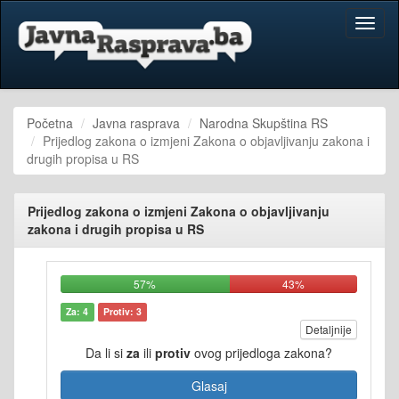
Toggl
naviga
Početna
Javna rasprava
Narodna Skupština RS
Prijedlog zakona o izmjeni Zakona o objavljivanju zakona i
drugih propisa u RS
Prijedlog zakona o izmjeni Zakona o objavljivanju
zakona i drugih propisa u RS
57%
43%
Za: 4
Protiv: 3
Detaljnije
Da li si
za
ili
protiv
ovog prijedloga zakona?
Glasaj