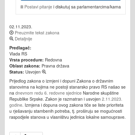
ili
Postavi pitanje
i diskutuj sa parlamentarcima/kama
02.11.2023.
Preuzmite tekst zakona
Detaljnije
Predlagač:
Vlada RS
Vrsta procedure:
Redovna
Oblast zakona:
Pravna država
Status:
Usvojen
Prijedlog zakona o izmjeni i dopuni Zakona o državnim
stanovima na kojima ne postoji stanarsko pravo RS našao se
na
dnevnom redu 6. redovne sjednice
Narodne skupštine
Republike Srpske. Zakon je razmatran i usvojen
2.11.2023.
godine
.
Izmjena i dopuna ovog zakona tiče se liste prioriteta
u rješavanju stambenih potreba, tj. proširuju se mogućnosti
raspodjele stanova u vlasništvu jedinica lokalne samouprave.