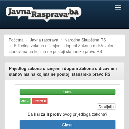
Toggl
naviga
Početna
Javna rasprava
Narodna Skupština RS
Prijedlog zakona o izmjeni i dopuni Zakona o državnim
stanovima na kojima ne postoji stanarsko pravo RS
Prijedlog zakona o izmjeni i dopuni Zakona o državnim
stanovima na kojima ne postoji stanarsko pravo RS
100%
Za: 2
Protiv: 0
Detaljnije
Da li si
za
ili
protiv
ovog prijedloga zakona?
Glasaj