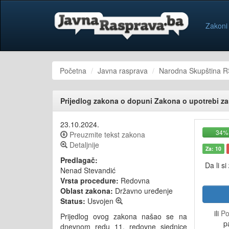
Zakoni
Početna
Javna rasprava
Narodna Skupština R
Prijedlog zakona o dopuni Zakona o upotrebi za
23.10.2024.
34%
Preuzmite tekst zakona
Detaljnije
Za: 10
Predlagač:
Da li si
Nenad Stevandić
Vrsta procedure:
Redovna
Oblast zakona:
Državno uređenje
Status:
Usvojen
ili
Po
Prijedlog ovog zakona našao se na
p
dnevnom redu 11. redovne sjednice