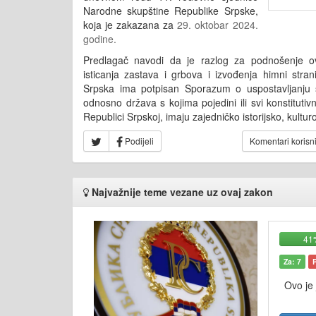
Narodne skupštine Republike Srpske,
koja je zakazana za
29. oktobar 2024.
godine.
Predlagač navodi da je razlog za podnošenje o
isticanja zastava i grbova i izvođenja himni stra
Srpska ima potpisan Sporazum o uspostavljanju s
odnosno država s kojima pojedini ili svi konstitutivni 
Republici Srpskoj, imaju zajedničko istorijsko, kultur
Podijeli
Komentari korisn
Najvažnije teme vezane uz ovaj zakon
41
Za: 7
Ovo je