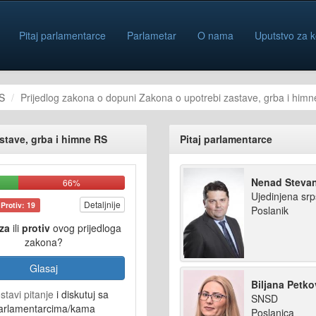
Pitaj parlamentarce
Parlametar
O nama
Uputstvo za k
S
Prijedlog zakona o dopuni Zakona o upotrebi zastave, grba i him
stave, grba i himne RS
Pitaj parlamentarce
Nenad Steva
66%
Ujedinjena sr
Detaljnije
Protiv: 19
Poslanik
za
ili
protiv
ovog prijedloga
zakona?
Glasaj
Biljana Petko
stavi pitanje
i diskutuj sa
SNSD
arlamentarcima/kama
Poslanica