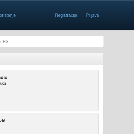
orištenje
Registracija
Prijava
ne RS
ndić
pska
vić