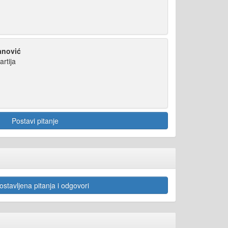
anović
artija
Postavi pitanje
stavljena pitanja i odgovori