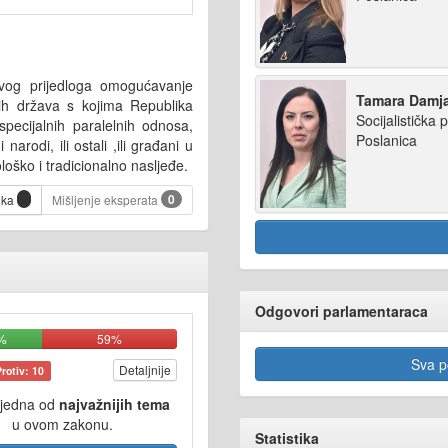
vog prijedloga omogućavanje
Tamara Damj
nih država s kojima Republika
Socijalistička p
pecijalnih paralelnih odnosa,
Poslanica
narodi, ili ostali ,ili građani u
ološko i tradicionalno nasljeđe.
0
ika
Mišljenje eksperata
Odgovori parlamentaraca
%
59%
Sva po
Detaljnije
Protiv: 10
 jedna od
najvažnijih tema
u ovom zakonu.
Statistika