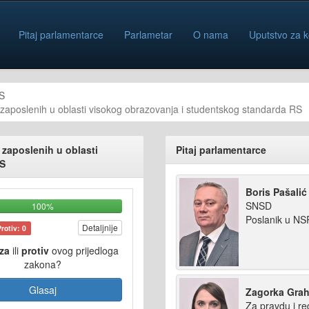
Pitaj parlamentarce
Parlametar
O nama
Uputstvo za k
S
aposlenih u oblasti visokog obrazovanja i studentskog standarda RS
zaposlenih u oblasti
Pitaj parlamentarce
RS
Boris Pašalić
SNSD
100%
Poslanik u N
Detaljnije
Protiv: 0
za
ili
protiv
ovog prijedloga
zakona?
Glasaj
Zagorka Gra
Za pravdu i re