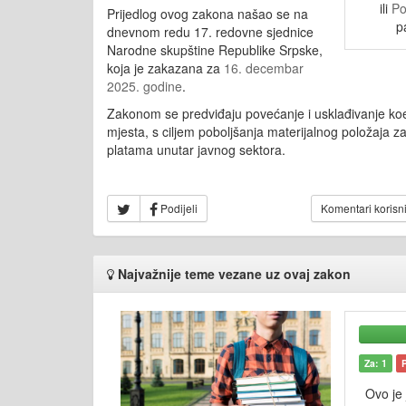
ili
Po
Prijedlog ovog zakona našao se na
p
dnevnom redu 17. redovne sjednice
Narodne skupštine Republike Srpske,
koja je zakazana za
16. decembar
2025. godine
.
Zakonom se predviđaju povećanje i usklađivanje ko
mjesta, s ciljem poboljšanja materijalnog položaja z
platama unutar javnog sektora.
Podijeli
Komentari korisn
Najvažnije teme vezane uz ovaj zakon
Za: 1
Ovo je