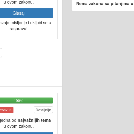
u ovom zakonu.
Nema zakona sa pitanjima u i
Glasaj
svoje mišljenje i uključi se u
raspravu!
100%
Detaljnije
Protiv: 0
 jedna od
najvažnijih tema
u ovom zakonu.