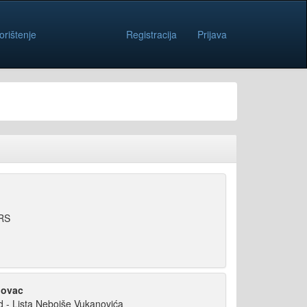
orištenje
Registracija
Prijava
SRS
hovac
d - Lista Nebojše Vukanovića