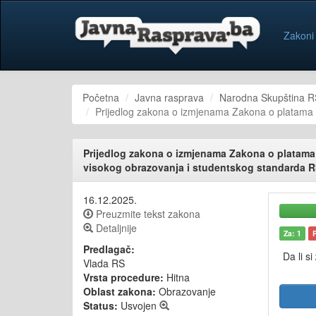
Zakoni
Početna
Javna rasprava
Narodna Skupština R
Prijedlog zakona o izmjenama Zakona o platama z
Prijedlog zakona o izmjenama Zakona o platama 
visokog obrazovanja i studentskog standarda 
16.12.2025.
Preuzmite tekst zakona
Detaljnije
Za: 1
Predlagač:
Da li si
Vlada RS
Vrsta procedure:
Hitna
Oblast zakona:
Obrazovanje
Status:
Usvojen