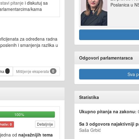
stavi pitanje
i diskutuj sa
Poslanica u 
arlamentarcima/kama
eficijenata za određena radna
aposlenih i smanjenja razlika u
Odgovori parlamentaraca
0
ika
Mišljenje eksperata
Sva po
Statistika
Ukupno pitanja na zakonu:
100%
Sa 3 odgovora najaktivniji 
Detaljnije
Protiv: 0
Saša Grbić
 jedna od
najvažnijih tema