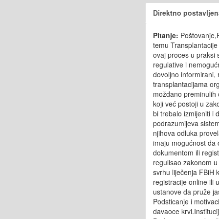
Direktno postavljen
Pitanje:
Poštovanje,P
temu Transplantacije 
ovaj proces u praksi
regulative i nemogućn
dovoljno informirani
transplantacijama org
moždano preminulih č
koji već postoji u zak
bi trebalo izmijeniti
podrazumijeva sistem
njihova odluka provel
imaju mogućnost da odl
dokumentom ili regis
regulisao zakonom u FB
svrhu liječenja FBiH 
registracije online i
ustanove da pruže jas
Podsticanje i motivaci
davaoce krvi.Instituci