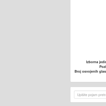
Izborna jedi
Pozi
Broj osvojenih gla