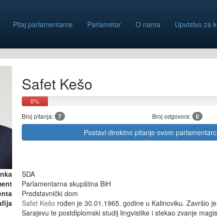
Pitaj parlamentarce
Parlametar
O nama
Uputstvo za k
Safet Kešo
0%
Broj pitanja:
7
Broj odgovora:
0
Postavi direktno pitanje ovom parlamentar
anka
SDA
ment
Parlamentarna skupština BiH
enta
Predstavnički dom
fija
Safet Kešo
rođen je 30.01.1965. godine u Kalinoviku. Završio je 
Sarajevu te postdiplomski studij lingvistike i stekao zvanje magist