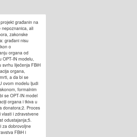
 projekt građanin na
e nepoznanica, ali
nora, zakonske
a: građani nisu
akon o
ranju organa od
 u OPT-IN modelu,
u svrhu liječenja FBiH
tacija organa,
rti, a da bi se
. U ovom modelu ljudi
n zakonom, formalnim
 bi se OPT-IN model
ciji organa i tkiva u
ra donatora;2. Proces
vlasti i zdravstvene
st odustajanja;5.
ji za dobrovoljne
ravstva FBiH i