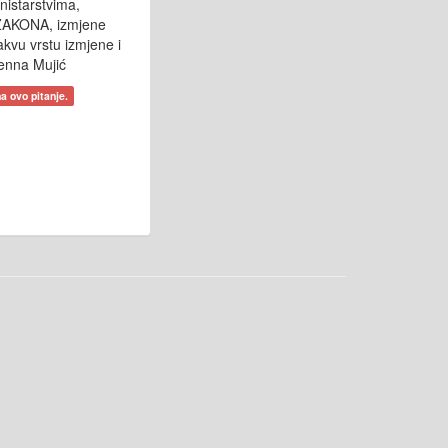
nistarstvima,
 ZAKONA, izmjene
akvu vrstu izmjene i
enna Mujić
a ovo pitanje.