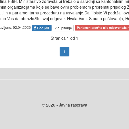
na FBiH. Ministarstvo zdravsta bi trebalo u saradnji sa kantonalnim mi
inim organizacijama koje se bave ovim problemom pripremiti prijedlog
ti ih u parlamentarnu proceduru na usvajanje.Da li biste Vi podržali ov
mo Vas da obrazložite svoj odgovor. Hvala Vam. S puno poštovanja, H
tavljeno: 02.04.2025
Podijeli
Vidi pitanje
Parlamentarac/ka nije odgovorio/la n
Stranica 1 od 1
1
© 2026 - Javna rasprava