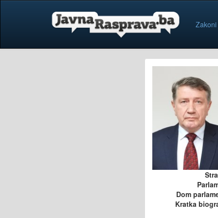
Zakoni
Str
Parla
Dom parlam
Kratka biogra