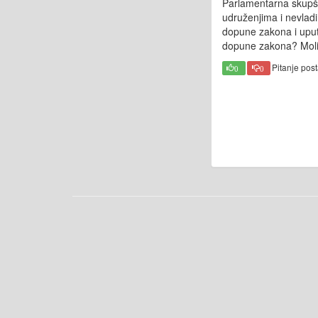
Parlamentarna skupšti
udruženjima i nevlad
dopune zakona i uputi
dopune zakona? Moli
Pitanje pos
0
0