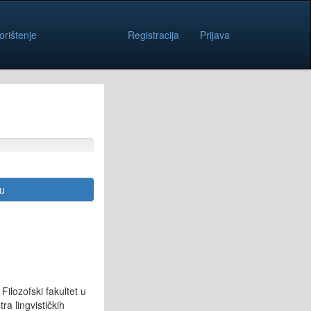
orištenje
Registracija
Prijava
cu
Filozofski fakultet u
ra lingvističkih