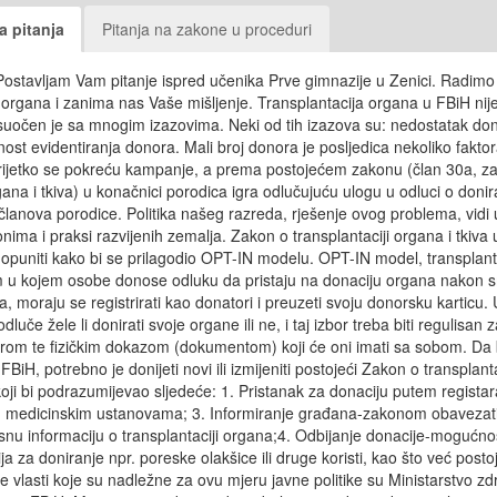
a pitanja
Pitanja na zakone u proceduri
ostavljam Vam pitanje ispred učenika Prve gimnazije u Zenici. Radimo
organa i zanima nas Vaše mišljenje. Transplantacija organa u FBiH nij
 suočen je sa mnogim izazovima. Neki od tih izazova su: nedostatak do
ost evidentiranja donora. Mali broj donora je posljedica nekoliko faktor
, rijetko se pokreću kampanje, a prema postojećem zakonu (član 30a, z
ana i tkiva) u konačnici porodica igra odlučujuću ulogu u odluci o doni
lanova porodice. Politika našeg razreda, rješenje ovog problema, vidi
onima i praksi razvijenih zemalja. Zakon o transplantaciji organa i tkiva 
 i dopuniti kako bi se prilagodio OPT-IN modelu. OPT-IN model, transplan
 u kojem osobe donose odluku da pristaju na donaciju organa nakon sm
a, moraju se registrirati kao donatori i preuzeti svoju donorsku karticu
uče žele li donirati svoje organe ili ne, i taj izbor treba biti regulisa
trom te fizičkim dokazom (dokumentom) koji će oni imati sa sobom. Da
iH, potrebno je donijeti novi ili izmijeniti postojeći Zakon o transplanta
koji bi podrazumijevao sljedeće: 1. Pristanak za donaciju putem regista
li u medicinskim ustanovama; 3. Informiranje građana-zakonom obavezati 
nu informaciju o transplantaciji organa;4. Odbijanje donacije-mogućno
ja za doniranje npr. poreske olakšice ili druge koristi, kao što već posto
je vlasti koje su nadležne za ovu mjeru javne politike su Ministarstvo zd