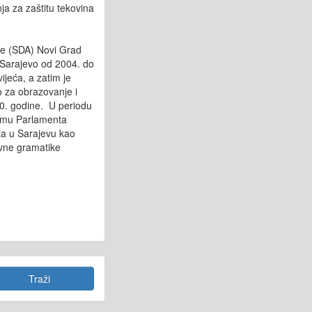
a za zaštitu tekovina
je (SDA) Novi Grad
 Sarajevo od 2004. do
jeća, a zatim je
o za obrazovanje i
10. godine. U periodu
omu Parlamenta
ta u Sarajevu kao
ivne gramatike