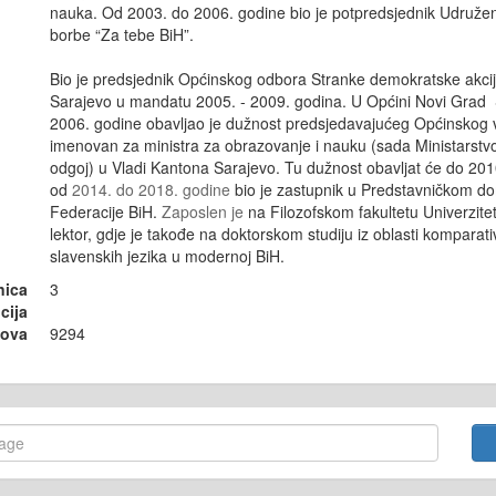
nauka. Od 2003. do 2006. godine bio je potpredsjednik Udruženj
borbe “Za tebe BiH”.
Bio je predsjednik Općinskog odbora Stranke demokratske akci
Sarajevo u mandatu 2005. - 2009. godina. U Općini Novi Grad
2006. godine obavljao je dužnost predsjedavajućeg Općinskog vi
imenovan za ministra za obrazovanje i nauku (sada Ministarstv
odgoj) u Vladi Kantona Sarajevo. Tu dužnost obavljat će do 20
od
2014. do 2018. godine
bio je zastupnik u Predstavničkom d
Federacije BiH.
Zaposlen je
na Filozofskom fakultetu Univerzite
lektor, gdje je takođe na doktorskom studiju iz oblasti komparat
slavenskih jezika u modernoj BiH.
nica
3
cija
sova
9294