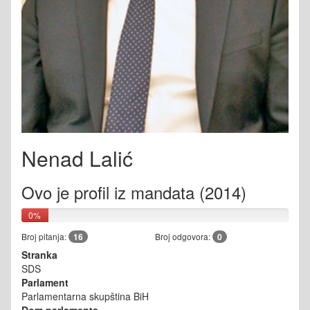
Nenad Lalić
Ovo je profil iz mandata (2014)
0%
Broj pitanja:
16
Broj odgovora:
0
Stranka
SDS
Parlament
Parlamentarna skupština BiH
Dom parlamenta