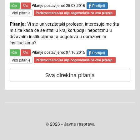
Pitanje postavljeno: 29.03.2016
Podijeli
0
0
Vidi pitanje
Parlamentarac/ka nije odgovorio/la na ovo pitanje.
Pitanje:
Vi ste univerzitetski profesor, interesuje me šta
mislite kada će se stati u kraj korupciji i nepotizmu u
državnim institucijama, a pogotovo u obrazovnim
institucijama?
Pitanje postavljeno: 07.10.2015
Podijeli
0
0
Vidi pitanje
Parlamentarac/ka nije odgovorio/la na ovo pitanje.
Sva direktna pitanja
© 2026 - Javna rasprava