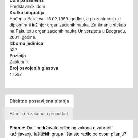
Predstavnički dom
Kratka biografija
Rođen u Sarajevu 15.02.1959. godine, a po zanimanju je
diplomirani inžinjer organizacionih nauka. Zanimanje stekao
na Fakultetu organizacionih nauka Univerziteta u Beogradu,
2001. godine.
Izborna jedinica
522
Pozicija
Zastupnik
Broj osvojenih glasova
17597
Direktno postavljena pitanja
Pitanja na zakone u proceduri
Pitanje:
Da li podržavate prijedlog zakona o zabrani i
kažnjavanju fašitičkih grupa i šta ste radilo po ovom pitanju?