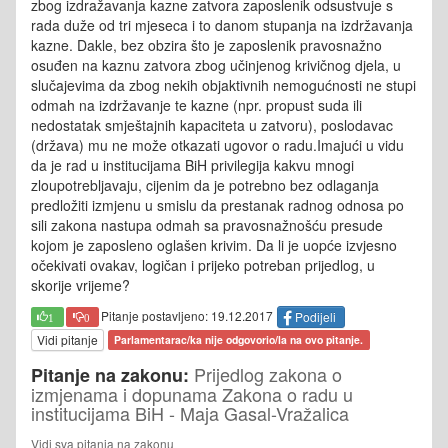
zbog izdražavanja kazne zatvora zaposlenik odsustvuje s
rada duže od tri mjeseca i to danom stupanja na izdržavanja
kazne. Dakle, bez obzira što je zaposlenik pravosnažno
osuđen na kaznu zatvora zbog učinjenog krivičnog djela, u
slučajevima da zbog nekih objaktivnih nemogućnosti ne stupi
odmah na izdržavanje te kazne (npr. propust suda ili
nedostatak smještajnih kapaciteta u zatvoru), poslodavac
(država) mu ne može otkazati ugovor o radu.Imajući u vidu
da je rad u institucijama BiH privilegija kakvu mnogi
zloupotrebljavaju, cijenim da je potrebno bez odlaganja
predložiti izmjenu u smislu da prestanak radnog odnosa po
sili zakona nastupa odmah sa pravosnažnošću presude
kojom je zaposleno oglašen krivim. Da li je uopće izvjesno
očekivati ovakav, logičan i prijeko potreban prijedlog, u
skorije vrijeme?
Pitanje postavljeno: 19.12.2017
Podijeli
1
0
Vidi pitanje
Parlamentarac/ka nije odgovorio/la na ovo pitanje.
Prijedlog zakona o
Pitanje na zakonu:
izmjenama i dopunama Zakona o radu u
institucijama BiH - Maja Gasal-Vražalica
Vidi sva pitanja na zakonu