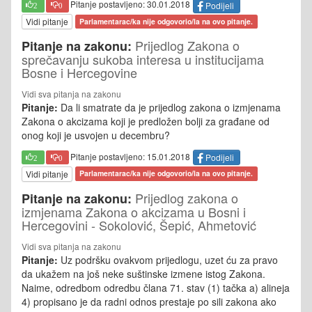
Pitanje postavljeno: 30.01.2018
Podijeli
2
0
Vidi pitanje
Parlamentarac/ka nije odgovorio/la na ovo pitanje.
Prijedlog Zakona o
Pitanje na zakonu:
sprečavanju sukoba interesa u institucijama
Bosne i Hercegovine
Vidi sva pitanja na zakonu
Pitanje:
Da li smatrate da je prijedlog zakona o izmjenama
Zakona o akcizama koji je predložen bolji za građane od
onog koji je usvojen u decembru?
Pitanje postavljeno: 15.01.2018
Podijeli
2
0
Vidi pitanje
Parlamentarac/ka nije odgovorio/la na ovo pitanje.
Prijedlog zakona o
Pitanje na zakonu:
izmjenama Zakona o akcizama u Bosni i
Hercegovini - Sokolović, Šepić, Ahmetović
Vidi sva pitanja na zakonu
Pitanje:
Uz podršku ovakvom prijedlogu, uzet ću za pravo
da ukažem na još neke suštinske izmene istog Zakona.
Naime, odredbom odredbu člana 71. stav (1) tačka a) alineja
4) propisano je da radni odnos prestaje po sili zakona ako