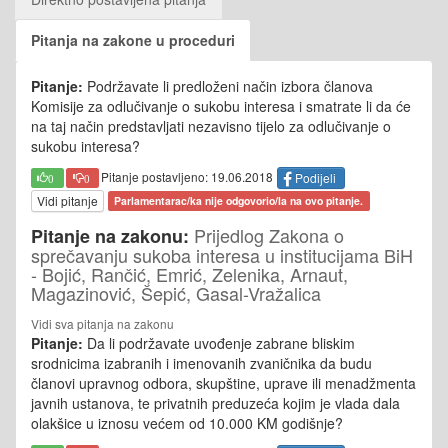
Pitanja na zakone u proceduri
Pitanje:
Podržavate li predloženi način izbora članova
Komisije za odlučivanje o sukobu interesa i smatrate li da će
na taj način predstavljati nezavisno tijelo za odlučivanje o
sukobu interesa?
Pitanje postavljeno: 19.06.2018
Podijeli
0
0
Vidi pitanje
Parlamentarac/ka nije odgovorio/la na ovo pitanje.
Prijedlog Zakona o
Pitanje na zakonu:
sprečavanju sukoba interesa u institucijama BiH
- Bojić, Rančić, Emrić, Zelenika, Arnaut,
Magazinović, Šepić, Gasal-Vražalica
Vidi sva pitanja na zakonu
Pitanje:
Da li podržavate uvođenje zabrane bliskim
srodnicima izabranih i imenovanih zvaničnika da budu
članovi upravnog odbora, skupštine, uprave ili menadžmenta
javnih ustanova, te privatnih preduzeća kojim je vlada dala
olakšice u iznosu većem od 10.000 KM godišnje?