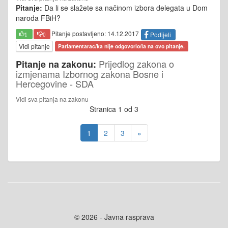
Pitanje:
Da li se slažete sa načinom izbora delegata u Dom
naroda FBiH?
Pitanje postavljeno: 14.12.2017
Podijeli
1
0
Vidi pitanje
Parlamentarac/ka nije odgovorio/la na ovo pitanje.
Prijedlog zakona o
Pitanje na zakonu:
izmjenama Izbornog zakona Bosne i
Hercegovine - SDA
Vidi sva pitanja na zakonu
Stranica 1 od 3
1
2
3
»
© 2026 - Javna rasprava