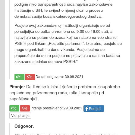
podigne nivo transparentnosti rada najviše zakonodavne
institucije u BiH, te svijest o njenoj ulozi u procesu
demokratizacije bosanskohercegovačkog društva.
Posjete ovoj zakonodavnoj instituciji organiziraju se od
ponedjeljka do petka u vremenu od 9.00 do 16.00 sati, a
najavljuju se putem obrazaca koji se nalaze na veb-stranici
PSBiH pod linkom „Posjetite parlament“. Izuzetno, posjete se
mogu organizirati i u dane vikenda. Posjetiocima se
preporučuje da se za posjete ne prijavljuju u danima kada su
zakazane sjednice domova PSBiH."
Datum odgovora: 30.09.2021
0
0
Pitanje:
Da li će se inicirati rješenje problema zloupotrebe
neplaćenog privremenog rada, mita i korupcije pri
zapošljavanju?
Pitanje postavljeno: 29.09.2021
Podijeli
0
0
Vidi pitanje
Odgovor: