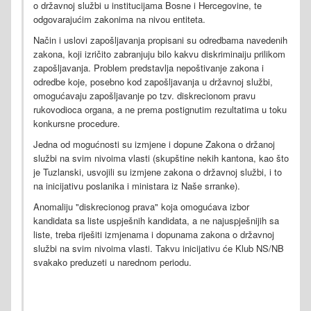
o državnoj službi u institucijama Bosne i Hercegovine, te
odgovarajućim zakonima na nivou entiteta.
Način i uslovi zapošljavanja propisani su odredbama navedenih
zakona, koji izričito zabranjuju bilo kakvu diskriminaiju prilikom
zapošljavanja. Problem predstavlja nepoštivanje zakona i
odredbe koje, posebno kod zapošljavanja u državnoj službi,
omogućavaju zapošljavanje po tzv. diskrecionom pravu
rukovodioca organa, a ne prema postignutim rezultatima u toku
konkursne procedure.
Jedna od mogućnosti su izmjene i dopune Zakona o držanoj
službi na svim nivoima vlasti (skupštine nekih kantona, kao što
je Tuzlanski, usvojili su izmjene zakona o državnoj službi, i to
na inicijativu poslanika i ministara iz Naše srranke).
Anomaliju "diskrecionog prava" koja omogućava izbor
kandidata sa liste uspješnih kandidata, a ne najuspješnijih sa
liste, treba riješiti izmjenama i dopunama zakona o državnoj
službi na svim nivoima vlasti. Takvu inicijativu će Klub NS/NB
svakako preduzeti u narednom periodu.