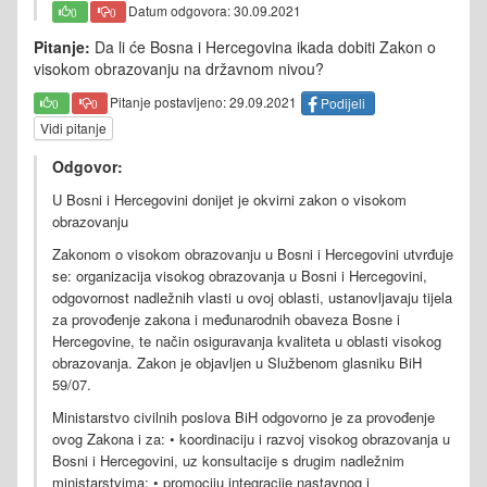
Datum odgovora: 30.09.2021
0
0
Pitanje:
Da li će Bosna i Hercegovina ikada dobiti Zakon o
visokom obrazovanju na državnom nivou?
Pitanje postavljeno: 29.09.2021
Podijeli
0
0
Vidi pitanje
Odgovor:
U Bosni i Hercegovini donijet je okvirni zakon o visokom
obrazovanju
Zakonom o visokom obrazovanju u Bosni i Hercegovini utvrđuje
se: organizacija visokog obrazovanja u Bosni i Hercegovini,
odgovornost nadležnih vlasti u ovoj oblasti, ustanovljavaju tijela
za provođenje zakona i međunarodnih obaveza Bosne i
Hercegovine, te način osiguravanja kvaliteta u oblasti visokog
obrazovanja. Zakon je objavljen u Službenom glasniku BiH
59/07.
Ministarstvo civilnih poslova BiH odgovorno je za provođenje
ovog Zakona i za: • koordinaciju i razvoj visokog obrazovanja u
Bosni i Hercegovini, uz konsultacije s drugim nadležnim
ministarstvima; • promociju integracije nastavnog i