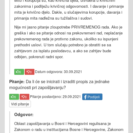
Mito i korupcija su, kao krivična djela, utvrđena u krivičnim
zakonima i podliježu krivičnoj odgovornosti. I davanje i primanje
mita je krivično djelo. Dakle, u slučajevima korupcije, davanja i
primanja mita nadležna su tužilaštva i sudovi.
Nije mi jasno pitanje zloupotrebe PRIVREMENOG rada. Ako je
greška i ako se pitanje odnosi na prekovremeni rad, neplaćanje
prekovremenog rada je protivno zakonu, ukoliko su ispunjeni
prethodni uslovi. U tom slučaju potrebno je obratiti se sa
zahtjevom za isplatu poslodavcu, a ako se zahtjev bude
odbijen, pokrenuti radni spor.
Datum odgovora: 30.09.2021
0
0
Pitanje:
Da li će se inicirati i izraditi propis za jednake
mogućnosti pri zapošljavanju?
Pitanje postavljeno: 29.09.2021
Podijeli
0
0
Vidi pitanje
Odgovor:
Oblast zapošljavanja u Bosni i Hercegovini regulisana je
Zakonom o radu u institucijama Bosne i Hercegovine, Zakonom