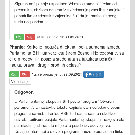
Sigurno će i pitanje uspostave Vrhovnog suda biti jedna od
preporuka, obzirom da smo iz svjedočenja pravnih stručnjaka i
pripadnika akademske zajednice čuli da je fromiranje ovog
suda neophodno
Datum odgovora: 30.09.2021
0
0
Pitanje:
Koliko je moguća direktna i bolja suradnja između
Parlamenta BiH i univerziteta širom Bosne i Hercegovine, sa
ciljem redovnijih posjeta studenata sa fakulteta političkih
nauka, prava i drugih srodnih oblasti?
Pitanje postavljeno: 29.09.2021
Podijeli
0
0
Vidi pitanje
Odgovor:
U Parlamentarnoj skupštini BiH postoji program "Otvoreni
parlament". U nastavku teksta kopirala sam odredbe o ovom
programu sa web stranice PSBiH. I sama sam u nekoliko
navrata, prilikom posjeta Parlamentarnoj skupštini, razgovarala
sa mladim ljudima, što mi je bilo posebno zadovoljstvo.
Detaljne informacije o ovom programu možete pronači na linku