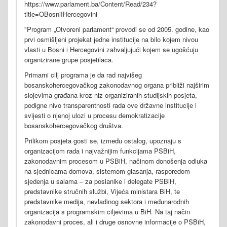
https://www.parlament.ba/Content/Read/234?
title=OBosniIHercegovini
"Program „Otvoreni parlament“ provodi se od 2005. godine, kao
prvi osmišljeni projekat jedne institucije na bilo kojem nivou
vlasti u Bosni i Hercegovini zahvaljujući kojem se ugošćuju
organizirane grupe posjetilaca.
Primarni cilj programa je da rad najvišeg
bosanskohercegovačkog zakonodavnog organa približi najširim
slojevima građana kroz niz organiziranih studijskih posjeta,
podigne nivo transparentnosti rada ove državne institucije i
svijesti o njenoj ulozi u procesu demokratizacije
bosanskohercegovačkog društva.
Prilikom posjeta gosti se, između ostalog, upoznaju s
organizacijom rada i najvažnijim funkcijama PSBiH,
zakonodavnim procesom u PSBiH, načinom donošenja odluka
na sjednicama domova, sistemom glasanja, rasporedom
sjedenja u salama – za poslanike i delegate PSBiH,
predstavnike stručnih službi, Vijeća ministara BiH, te
predstavnike medija, nevladinog sektora i međunarodnih
organizacija s programskim ciljevima u BiH. Na taj način
zakonodavni proces, ali i druge osnovne informacije o PSBiH,