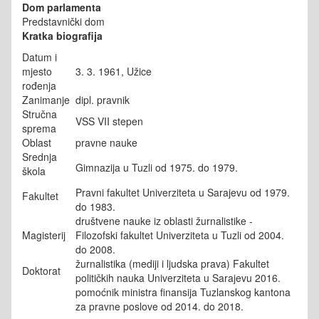
Dom parlamenta
Predstavnički dom
Kratka biografija
Datum i
mjesto
3. 3. 1961, Užice
rođenja
Zanimanje
dipl. pravnik
Stručna
VSS VII stepen
sprema
Oblast
pravne nauke
Srednja
Gimnazija u Tuzli od 1975. do 1979.
škola
Pravni fakultet Univerziteta u Sarajevu od 1979.
Fakultet
do 1983.
društvene nauke iz oblasti žurnalistike -
Magisterij
Filozofski fakultet Univerziteta u Tuzli od 2004.
do 2008.
žurnalistika (mediji i ljudska prava) Fakultet
Doktorat
političkih nauka Univerziteta u Sarajevu 2016.
pomoćnik ministra finansija Tuzlanskog kantona
za pravne poslove od 2014. do 2018.