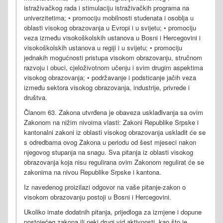
istraživačkog rada i stimulaciju istraživačkih programa na
univerzitetima; • promociju mobilnosti studenata i osoblja u
oblasti visokog obrazovanja u Evropi i u svijetu; • promociju
veza između visokoškolskih ustanova u Bosni i Hercegovini i
visokoškolskih ustanova u regiji i u svijetu; • promociju
jednakih mogućnosti pristupa visokom obrazovanju, stručnom
razvoju i obuci, cjeloživotnom učenju i svim drugim aspektima
visokog obrazovanja; • podržavanje i podsticanje jačih veza
između sektora visokog obrazovanja, industrije, privrede i
društva.
Članom 63. Zakona utvrđena je obaveza usklađivanja sa ovim
Zakonom na nižim nivoima vlasti: Zakoni Republike Srpske i
kantonalni zakoni iz oblasti visokog obrazovanja uskladit će se
s odredbama ovog Zakona u periodu od šest mjeseci nakon
njegovog stupanja na snagu. Sva pitanja iz oblasti visokog
obrazovanja koja nisu regulirana ovim Zakonom regulirat će se
zakonima na nivou Republike Srpske i kantona.
Iz navedenog proizilazi odgovor na vaše pitanje-zakon o
visokom obrazovanju postoji u Bosni i Hercegovini.
Ukoliko imate dodatnih pitanja, prijedloga za izmjene i dopune
postojećeg zakona,ili neki drugi vid aktivnosti, kao što je