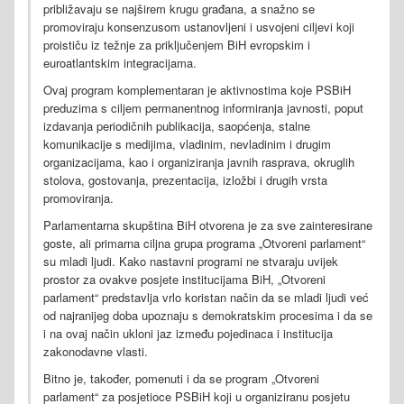
približavaju se najširem krugu građana, a snažno se
promoviraju konsenzusom ustanovljeni i usvojeni ciljevi koji
proističu iz težnje za priključenjem BiH evropskim i
euroatlantskim integracijama.
Ovaj program komplementaran je aktivnostima koje PSBiH
preduzima s ciljem permanentnog informiranja javnosti, poput
izdavanja periodičnih publikacija, saopćenja, stalne
komunikacije s medijima, vladinim, nevladinim i drugim
organizacijama, kao i organiziranja javnih rasprava, okruglih
stolova, gostovanja, prezentacija, izložbi i drugih vrsta
promoviranja.
Parlamentarna skupština BiH otvorena je za sve zainteresirane
goste, ali primarna ciljna grupa programa „Otvoreni parlament“
su mladi ljudi. Kako nastavni programi ne stvaraju uvijek
prostor za ovakve posjete institucijama BiH, „Otvoreni
parlament“ predstavlja vrlo koristan način da se mladi ljudi već
od najranijeg doba upoznaju s demokratskim procesima i da se
i na ovaj način ukloni jaz između pojedinaca i institucija
zakonodavne vlasti.
Bitno je, također, pomenuti i da se program „Otvoreni
parlament“ za posjetioce PSBiH koji u organiziranu posjetu