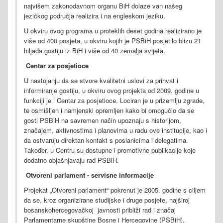
najvišem zakonodavnom organu BiH dolaze van našeg
jezičkog područja realizira i na engleskom jeziku.
U okviru ovog programa u proteklih deset godina realizirano je
više od 400 posjeta, u okviru kojih je PSBiH posjetilo blizu 21
hiljada gostiju iz BiH i više od 40 zemalja svijeta.
Centar za posjetioce
U nastojanju da se stvore kvalitetni uslovi za prihvat i
informiranje gostiju, u okviru ovog projekta od 2009. godine u
funkciji je i Centar za posjetioce. Lociran je u prizemlju zgrade,
te osmišljen i namjenski opremljen kako bi omogućio da se
gosti PSBiH na savremen način upoznaju s historijom,
značajem, aktivnostima i planovima u radu ove institucije, kao i
da ostvaruju direktan kontakt s poslanicima i delegatima.
Također, u Centru su dostupne i promotivne publikacije koje
dodatno objašnjavaju rad PSBiH.
Otvoreni parlament - servisne informacije
Projekat „Otvoreni parlament“ pokrenut je 2005. godine s ciljem
da se, kroz organizirane studijske i druge posjete, najširoj
bosanskohercegovačkoj javnosti približi rad i značaj
Parlamentarne skupštine Bosne i Hercegovine (PSBiH),