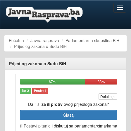
Toggl
naviga
Početna
Javna rasprava
Parlamentarna skupština BiH
Prijedlog zakona o Sudu BiH
Prijedlog zakona o Sudu BiH
67%
33%
Za: 2
Protiv: 1
Detaljnije
Da li si
za
ili
protiv
ovog prijedloga zakona?
Glasaj
ili
Postavi pitanje
i diskutuj sa parlamentarcima/kama