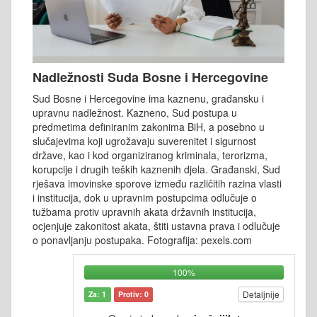
Nadležnosti Suda Bosne i Hercegovine
Sud Bosne i Hercegovine ima kaznenu, građansku i
upravnu nadležnost. Kazneno, Sud postupa u
predmetima definiranim zakonima BiH, a posebno u
slučajevima koji ugrožavaju suverenitet i sigurnost
države, kao i kod organiziranog kriminala, terorizma,
korupcije i drugih teških kaznenih djela. Građanski, Sud
rješava imovinske sporove između različitih razina vlasti
i institucija, dok u upravnim postupcima odlučuje o
tužbama protiv upravnih akata državnih institucija,
ocjenjuje zakonitost akata, štiti ustavna prava i odlučuje
o ponavljanju postupaka. Fotografija: pexels.com
100%
Detaljnije
Za: 1
Protiv: 0