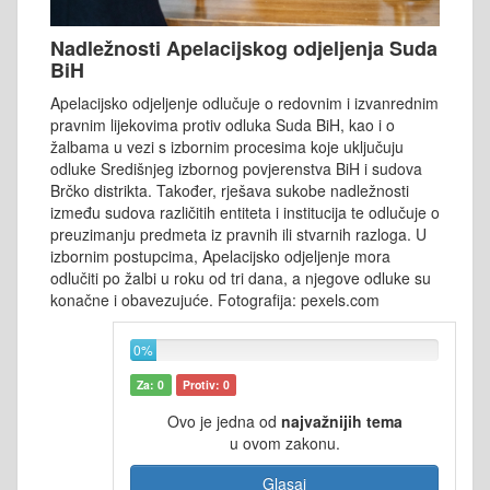
Nadležnosti Apelacijskog odjeljenja Suda
BiH
Apelacijsko odjeljenje odlučuje o redovnim i izvanrednim
pravnim lijekovima protiv odluka Suda BiH, kao i o
žalbama u vezi s izbornim procesima koje uključuju
odluke Središnjeg izbornog povjerenstva BiH i sudova
Brčko distrikta. Također, rješava sukobe nadležnosti
između sudova različitih entiteta i institucija te odlučuje o
preuzimanju predmeta iz pravnih ili stvarnih razloga. U
izbornim postupcima, Apelacijsko odjeljenje mora
odlučiti po žalbi u roku od tri dana, a njegove odluke su
konačne i obavezujuće. Fotografija: pexels.com
0%
Za: 0
Protiv: 0
Ovo je jedna od
najvažnijih tema
u ovom zakonu.
Glasaj