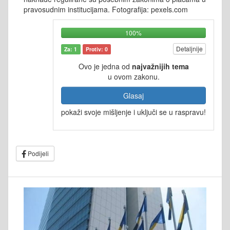
pravosudnim institucijama. Fotografija: pexels.com
100%
Detaljnije
Za: 1
Protiv: 0
Ovo je jedna od
najvažnijih tema
u ovom zakonu.
Glasaj
pokaži svoje mišljenje i uključi se u raspravu!
Podijeli