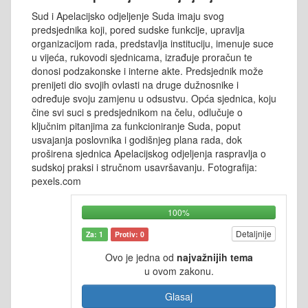
Sud i Apelacijsko odjeljenje Suda imaju svog
predsjednika koji, pored sudske funkcije, upravlja
organizacijom rada, predstavlja instituciju, imenuje suce
u vijeća, rukovodi sjednicama, izrađuje proračun te
donosi podzakonske i interne akte. Predsjednik može
prenijeti dio svojih ovlasti na druge dužnosnike i
određuje svoju zamjenu u odsustvu. Opća sjednica, koju
čine svi suci s predsjednikom na čelu, odlučuje o
ključnim pitanjima za funkcioniranje Suda, poput
usvajanja poslovnika i godišnjeg plana rada, dok
proširena sjednica Apelacijskog odjeljenja raspravlja o
sudskoj praksi i stručnom usavršavanju. Fotografija:
pexels.com
100%
Detaljnije
Za: 1
Protiv: 0
Ovo je jedna od
najvažnijih tema
u ovom zakonu.
Glasaj