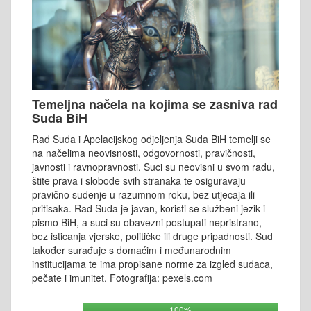
Temeljna načela na kojima se zasniva rad
Suda BiH
Rad Suda i Apelacijskog odjeljenja Suda BiH temelji se
na načelima neovisnosti, odgovornosti, pravičnosti,
javnosti i ravnopravnosti. Suci su neovisni u svom radu,
štite prava i slobode svih stranaka te osiguravaju
pravično suđenje u razumnom roku, bez utjecaja ili
pritisaka. Rad Suda je javan, koristi se službeni jezik i
pismo BiH, a suci su obavezni postupati nepristrano,
bez isticanja vjerske, političke ili druge pripadnosti. Sud
također surađuje s domaćim i međunarodnim
institucijama te ima propisane norme za izgled sudaca,
pečate i imunitet. Fotografija: pexels.com
100%