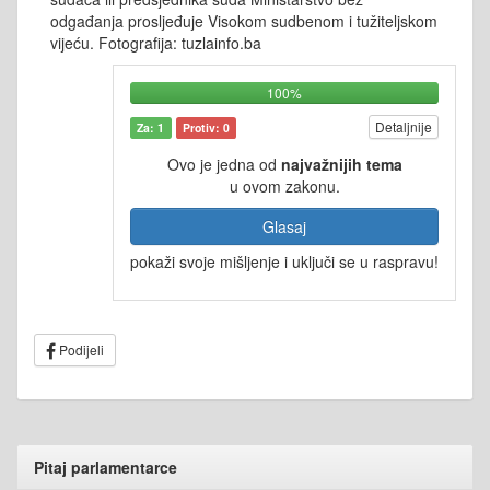
odgađanja prosljeđuje Visokom sudbenom i tužiteljskom
vijeću. Fotografija: tuzlainfo.ba
100%
Detaljnije
Za: 1
Protiv: 0
Ovo je jedna od
najvažnijih tema
u ovom zakonu.
Glasaj
pokaži svoje mišljenje i uključi se u raspravu!
Podijeli
Pitaj parlamentarce