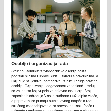
Osoblje i organizacija rada
Stručno i administrativno-tehničko osoblje pruža
podršku sucima i upravi Suda u skladu s pravilnicima, a
uključuje savjetnike, pomoćnike, tajnike i drugo prateće
osoblje. Ocjenjivanje i odgovornost zaposlenih uređuju
se zakonima koji vrijede za državne institucije. Broj
zaposlenih određuje Visoko sudbeno i tužiteljsko vijeće,
a pripravnici se primaju putem javnog natječaja radi
stručnog osposobljavanja za pravosudni ispit. Plaće i
naknade regulirane su posebnim zakonima o plaćama u