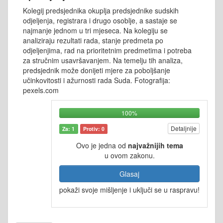
Kolegij predsjednika okuplja predsjednike sudskih
odjeljenja, registrara i drugo osoblje, a sastaje se
najmanje jednom u tri mjeseca. Na kolegiju se
analiziraju rezultati rada, stanje predmeta po
odjeljenjima, rad na prioritetnim predmetima i potreba
za stručnim usavršavanjem. Na temelju tih analiza,
predsjednik može donijeti mjere za poboljšanje
učinkovitosti i ažurnosti rada Suda. Fotografija:
pexels.com
100%
Detaljnije
Za: 1
Protiv: 0
Ovo je jedna od
najvažnijih tema
u ovom zakonu.
Glasaj
pokaži svoje mišljenje i uključi se u raspravu!