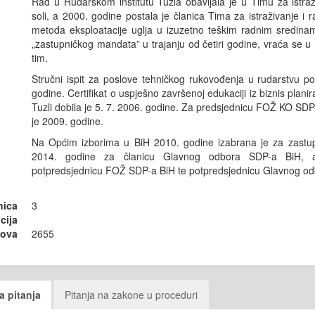
Rad u Rudarskom institutu Tuzla obavljala je u Timu za istraži
soli, a 2000. godine postala je članica Tima za istraživanje i r
metoda eksploatacije uglja u izuzetno teškim radnim sredin
„zastupničkog mandata” u trajanju od četiri godine, vraća se u Ru
tim.
Stručni ispit za poslove tehničkog rukovođenja u rudarstvu pol
godine.
Certifikat o uspješno završenoj edukaciji iz biznis plani
Tuzli dobila je 5. 7. 2006. godine. Za predsjednicu FOŽ KO SDP
je 2009. godine.
Na Općim izborima u BiH 2010. godine izabrana je za zastup
2014. godine za članicu Glavnog odbora SDP-a BiH, 
potpredsjednicu FOŽ SDP-a BiH te potpredsjednicu Glavnog od
nica
3
cija
sova
2655
a pitanja
Pitanja na zakone u proceduri