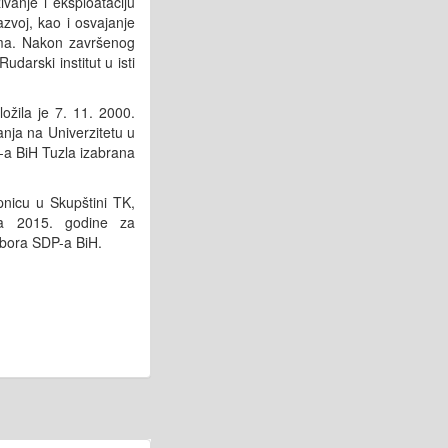
vanje i eksploataciju
azvoj, kao i osvajanje
ama. Nakon završenog
darski institut u isti
ožila je 7. 11. 2000.
ranja na Univerzitetu u
-a BiH Tuzla izabrana
nicu u Skupštini TK,
a 2015. godine za
bora SDP-a BiH.