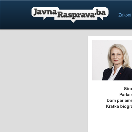
Zakoni
Str
Parla
Dom parlam
Kratka biogra