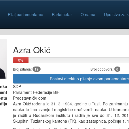
Pitaj parlamentarce
Parlametar
O nama
Uputstvo za k
Azra Okić
0%
Broj pitanja:
19
Broj odgovora:
0
Postavi direktno pitanje ovom parlamentar
anka
SDP
ment
Parlament Federacije BiH
enta
Predstavnički dom
fija
Azra Okić
rođena je 31. 3. 1964. godine u Tuzli
. Po zanimanju 
nauka te ima zvanje i magistrice društvenih nauka. U februar
je raditi u Rudarskom institutu i radila je sve do 31. 12. 
Skupštini Tuzlanskog kantona (TK), kao zastupnica, počinje 1. 