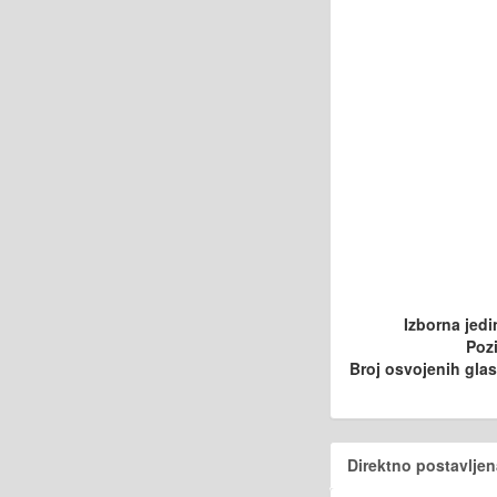
Izborna jedi
Pozi
Broj osvojenih gla
Direktno postavljen