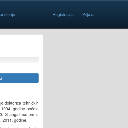
orištenje
Registracija
Prijava
cu
je doktorica tehničkih
u 1994. godine počela
2010. S angažmanom u
1. 2011. godine.