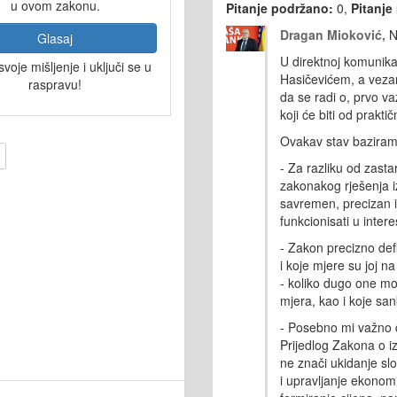
u ovom zakonu.
Pitanje podržano:
0,
Pitanje
Dragan Mioković,
N
Glasaj
U direktnoj komunika
svoje mišljenje i uključi se u
Hasičevićem, a vezan
raspravu!
da se radi o, prvo 
koji će biti od prakti
Ovakav stav baziram
- Za
razliku
od
zasta
zakonakog
rješenja
i
savremen
,
precizan
funkcionisati
u
intere
- Zakon
precizno
def
i
koje
mjere
su
joj
na
-
koliko
dugo
one
mo
mjera
,
kao
i
koje
san
- Posebno mi važno 
Prijedlog
Zakona
o
i
ne
znači
ukidanje
sl
i
upravljanje
ekonom