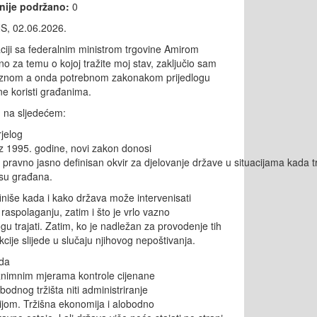
 nije podržano:
0
S, 02.06.2026.
ciji sa federalnim ministrom trgovine Amirom
o za temu o kojoj tražite moj stav, zaključio sam
vaznom a onda potrebnom zakonakom prijedlogu
čne koristi građanima.
 na sljedećem:
rjelog
z
1995.
godine
,
novi
zakon
donosi
i
pravno
jasno
definisan
okvir
za
djelovanje
države
u
situacijama
kada
t
su
građana
.
iniše
kada
i
kako
država može
intervenisati
raspolaganju
, zatim i što je vrlo vazno
gu
trajati. Zatim,
ko je
nadležan
za provodenje tih
kcije
slijede
u
slučaju njihovog nepoštivanja.
da
znimnim
mjerama
kontrole
cijena
ne
obodnog
tržišta
niti
administriranje
ijom
. Tržišna
ekonomija
i alobodno