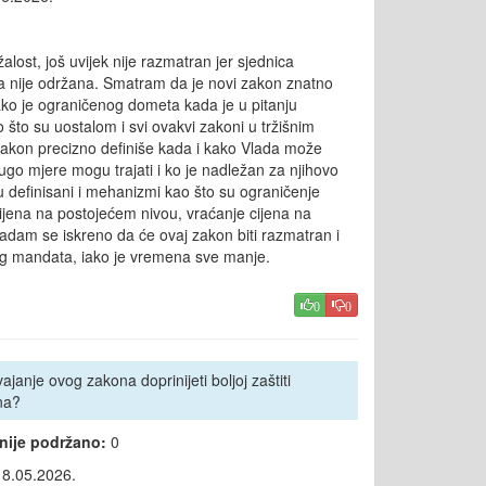
alost, još uvijek nije razmatran jer sjednica
 nije održana. Smatram da je novi zakon znatno
iako je ograničenog dometa kada je u pitanju
o što su uostalom i svi ovakvi zakoni u tržišnim
akon precizno definiše kada i kako Vlada može
 dugo mjere mogu trajati i ko je nadležan za njihovo
 definisani i mehanizmi kao što su ograničenje
ijena na postojećem nivou, vraćanje cijena na
Nadam se iskreno da će ovaj zakon biti razmatran i
og mandata, iako je vremena sve manje.
0
0
janje ovog zakona doprinijeti boljoj zaštiti
na?
 nije podržano:
0
18.05.2026.