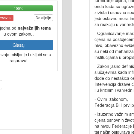
formiranje
cijena
, na
onda kada
su
ugrože
100%
zržišta
i
osnovna
soc
Detaljnije
jednostavno
mora
im
Protiv: 0
za
reakciju
u
vanred
 jedna od
najvažnijih tema
- Ograničavanje
mar
u ovom zakonu.
cijena
na
postojeće
Glasaj
nivo
,
obavezno
evide
su neki od mehaniza
svoje mišljenje i uključi se u
institucijama u propi
raspravu!
- Zakon jasno defini
slučajevim
a
kada
inf
do
đe
do
nestašica
o
Intervencija drzave 
i
u
kriznim
i
vanredn
- Ovim zakonom,
Federacija
BiH
prvi
p
- Izuzetno važnim s
cijena
osnovnih
život
na
nivou
Federacije
B
taj
način
osigurava
j