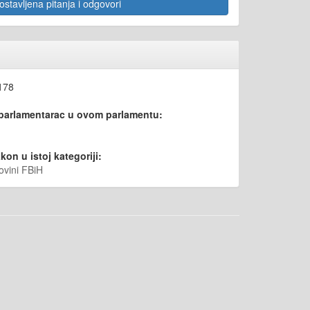
stavljena pitanja i odgovori
178
 parlamentarac u ovom parlamentu:
kon u istoj kategoriji:
ovini FBiH