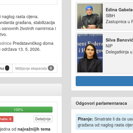
Edina Gabela
SBiH
 naglog rasta cijena.
Zastupnica u 
tandarda građana, stabilizacija
 osnovnih životnih namirnica i
tvo.
Silva Banovi
ednice
Predstavničkog doma
NIP
 održava 13. 5. 2026.
Delegatkinja 
0
ika
Mišljenje eksperata
Odgovori parlamentaraca
100%
Pitanje:
Smatrate li da će usva
Detaljnije
Protiv: 0
građana od naglog rasta cije
 jedna od
najvažnijih tema