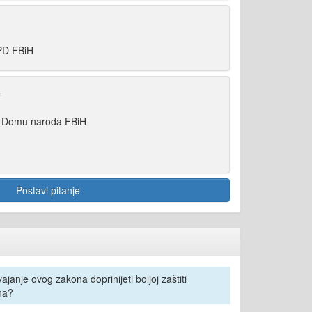
PD FBiH
ć
u Domu naroda FBiH
Postavi pitanje
janje ovog zakona doprinijeti boljoj zaštiti
na?