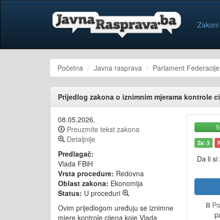
Zakoni
Početna
Javna rasprava
Parlament Federacije
Prijedlog zakona o iznimnim mjerama kontrole c
08.05.2026.
Preuzmite tekst zakona
Detaljnije
Za: 3
Predlagač:
Da li si
Vlada FBiH
Vrsta procedure:
Redovna
Oblast zakona:
Ekonomija
Status:
U proceduri
ili
Po
Ovim prijedlogom uređuju se iznimne
p
mjere kontrole cijena koje Vlada