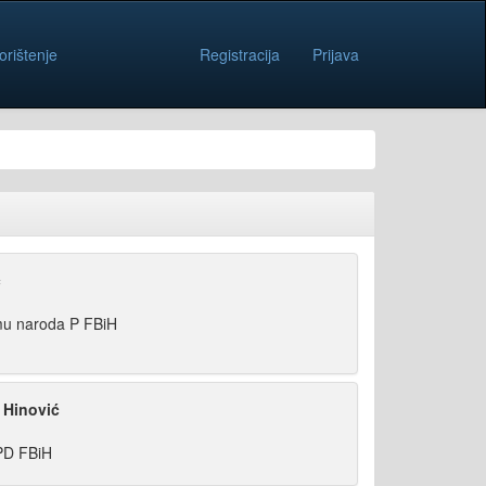
orištenje
Registracija
Prijava
ć
mu naroda P FBiH
 Hinović
PD FBiH