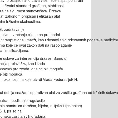
ravno ostaje, l
ali
država
više
neće
stajati
po
strani
ni
životni
standard
građana
, stabilnost
ijalna
sigurnost
stanovništva
. Drzava
ati
zakonom propisan
i
efikasan
alat
nim
tržišnim
okolnostima.
ži
,
zadržavanje
m
nivou
,
vraćanje
cijena
na
prethodni
ntiranje
cijena
i
marži
,
kao
i
dostavljanje
relevantnih
podataka
nadležn
ma koje će ovaj zakon dati na raspolaganje
sanim situacijama.
še uslove za
intervenciju
države
. Samo u
lacija
prelazi
5%,
kao i kada
snovnih
proizvoda, ona će biti moguća.
će biti moguća
im
okolnostima
koje
utvrdi
Vlada
Federacije
BiH.
ut
dobija
snažan
i
operativan
alat
za
zaštitu
građana
od
tržišnih
šokova
matram
podizanje
regulacije
nih
namirnica
(br
ašna
,
hljeba
,
mlijeka
i
tjestenine)
iH, jer se na
ednaka
zaštita
svih
građana
,