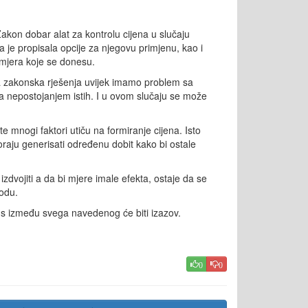
akon dobar alat za kontrolu cijena u slučaju
 je propisala opcije za njegovu primjenu, kao i
mjera koje se donesu.
a zakonska rješenja uvijek imamo problem sa
 nepostojanjem istih. I u ovom slučaju se može
 te mnogi faktori utiču na formiranje cijena. Isto
 moraju generisati određenu dobit kako bi ostale
e izdvojiti a da bi mjere imale efekta, ostaje da se
odu.
s između svega navedenog će biti izazov.
0
0