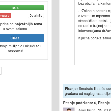
bez
obzira
na
kanto
100%
- "Zakon o
kontroli
ci
o
iznimnim
mjerama
Detaljnije
Protiv: 0
simboličkom smislu,
 jedna od
najvažnijih tema
ne
radi
o
trajnoj
kontr
u ovom zakonu.
intervencijama
držav
Ključna
poruka
zako
Glasaj
svoje mišljenje i uključi se u
raspravu!
Pitanje:
Smatrate li da će usva
građana od naglog rasta cije
Pitanje podržano:
0,
Pitanje
Amir Purić,
NS, 01.