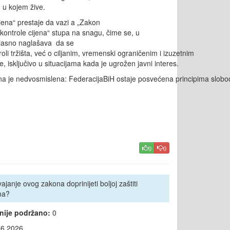
n
u
kojem
žive
.
jena
“ prestaje da vazi a
„Zakon
kontrole
cijena
“ stupa na snagu, čime se, u
 jasno naglašava
da se
oli
tržišta
,
već
o
ciljanim
,
vremenski
ograničenim
i
izuzetnim
e
,
isključivo
u
situacijama
kada
je
ugrožen
javni
interes
.
na
je
nedvosmislena
:
Federacija
BiH
ostaje
posvećena
principima
slobo
0
0
janje ovog zakona doprinijeti boljoj zaštiti
na?
 nije podržano:
0
06.2026.