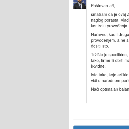
Poštovan-a/i,
smatram da je ovaj Z
naglog porasta. Vlada
kontrolu provođenja 
Naravno, kao i drug
provođenjem, a ne sa
desiti isto.
Tržište je specifično,
tako, firme ili obrti
likvidne.
Isto tako, koje artikl
vidi u narednom peri
Naći optimalan balan