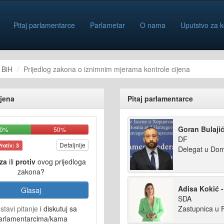
Pitaj parlamentarce
Parlametar
O nama
Uputstvo za k
 BiH
Prijedlog zakona o iznimnim mjerama kontrole cijena
ijena
Pitaj parlamentarce
Goran Bulaji
50%
50%
DF
Detaljnije
Protiv: 3
Delegat u Do
za
ili
protiv
ovog prijedloga
zakona?
Adisa Kokić -
Glasaj
SDA
Zastupnica u 
stavi pitanje
i diskutuj sa
arlamentarcima/kama