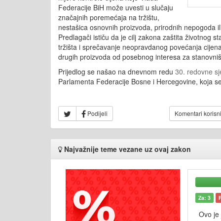
Federacije BiH može uvesti u slučaju
značajnih poremećaja na tržištu,
nestašica osnovnih proizvoda, prirodnih nepogoda ili
Predlagači ističu da je cilj zakona zaštita životnog s
tržišta i sprečavanje neopravdanog povećanja cijena
drugih proizvoda od posebnog interesa za stanovniš
Prijedlog se našao na dnevnom redu
30. redovne sj
Parlamenta Federacije Bosne i Hercegovine, koja se
Podijeli
Komentari korisn
Najvažnije teme vezane uz ovaj zakon
Za: 3
Ovo je