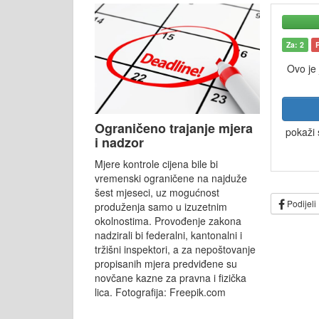
Za: 2
Ovo je
Ograničeno trajanje mjera
pokaži 
i nadzor
Mjere kontrole cijena bile bi
vremenski ograničene na najduže
šest mjeseci, uz mogućnost
Podijeli
produženja samo u izuzetnim
okolnostima. Provođenje zakona
nadzirali bi federalni, kantonalni i
tržišni inspektori, a za nepoštovanje
propisanih mjera predviđene su
novčane kazne za pravna i fizička
lica. Fotografija: Freepik.com