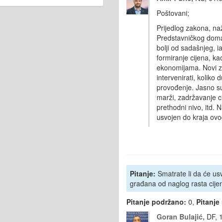
Poštovani;
Prijedlog zakona, naž
Predstavničkog doma
bolji od sadašnjeg, 
formiranje cijena, ka
ekonomijama. Novi z
intervenirati, koliko
provođenje. Jasno su
marži, zadržavanje c
prethodni nivo, itd. 
usvojen do kraja ov
Pitanje:
Smatrate li da će usva
građana od naglog rasta cije
Pitanje podržano:
0,
Pitanje
Goran Bulajić,
DF, 