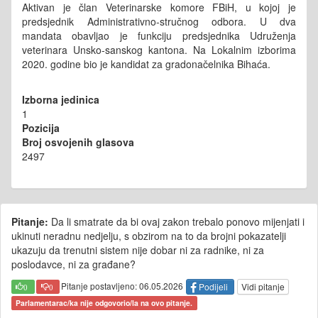
Aktivan je član Veterinarske komore FBiH, u kojoj je
predsjednik Administrativno-stručnog odbora. U dva
mandata obavljao je funkciju predsjednika Udruženja
veterinara Unsko-sanskog kantona. Na Lokalnim izborima
2020. godine bio je kandidat za gradonačelnika Bihaća.
Izborna jedinica
1
Pozicija
Broj osvojenih glasova
2497
Pitanje:
Da li smatrate da bi ovaj zakon trebalo ponovo mijenjati i
ukinuti neradnu nedjelju, s obzirom na to da brojni pokazatelji
ukazuju da trenutni sistem nije dobar ni za radnike, ni za
poslodavce, ni za građane?
Pitanje postavljeno: 06.05.2026
Podijeli
Vidi pitanje
0
0
Parlamentarac/ka nije odgovorio/la na ovo pitanje.