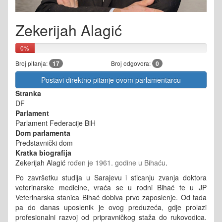
Zekerijah Alagić
0%
Broj pitanja:
17
Broj odgovora:
0
Postavi direktno pitanje ovom parlamentarcu
Stranka
DF
Parlament
Parlament Federacije BiH
Dom parlamenta
Predstavnički dom
Kratka biografija
Zekerijah Alagić
rođen je 1961. godine u Bihaću
.
Po završetku studija u Sarajevu i sticanju zvanja doktora
veterinarske medicine, vraća se u rodni Bihać te u JP
Veterinarska stanica Bihać dobiva prvo zaposlenje. Od tada
pa do danas uposlenik je ovog preduzeća, gdje prolazi
profesionalni razvoj od pripravničkog staža do rukovodica.