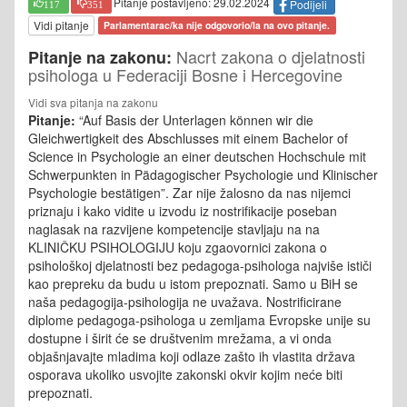
Pitanje postavljeno: 29.02.2024
Podijeli
117
351
Vidi pitanje
Parlamentarac/ka nije odgovorio/la na ovo pitanje.
Nacrt zakona o djelatnosti
Pitanje na zakonu:
psihologa u Federaciji Bosne i Hercegovine
Vidi sva pitanja na zakonu
Pitanje:
“Auf Basis der Unterlagen können wir die
Gleichwertigkeit des Abschlusses mit einem Bachelor of
Science in Psychologie an einer deutschen Hochschule mit
Schwerpunkten in Pädagogischer Psychologie und Klinischer
Psychologie bestätigen”. Zar nije žalosno da nas nijemci
priznaju i kako vidite u izvodu iz nostrifikacije poseban
naglasak na razvijene kompetencije stavljaju na na
KLINIČKU PSIHOLOGIJU koju zgaovornici zakona o
psihološkoj djelatnosti bez pedagoga-psihologa najviše ističi
kao prepreku da budu u istom prepoznati. Samo u BiH se
naša pedagogija-psihologija ne uvažava. Nostrificirane
diplome pedagoga-psihologa u zemljama Evropske unije su
dostupne i širit će se društvenim mrežama, a vi onda
objašnjavajte mladima koji odlaze zašto ih vlastita država
osporava ukoliko usvojite zakonski okvir kojim neće biti
prepoznati.