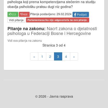
psihologa koji prema kompetencijama stečenim na studiju
obavlja psihološku praksu dugi niz godina?
Pitanje postavljeno: 29.02.2024
Podijeli
153
408
Vidi pitanje
Parlamentarac/ka nije odgovorio/la na ovo pitanje.
Nacrt zakona o djelatnosti
Pitanje na zakonu:
psihologa u Federaciji Bosne i Hercegovine
Vidi sva pitanja na zakonu
Stranica 3 od 4
«
1
2
3
4
»
© 2026 - Javna rasprava