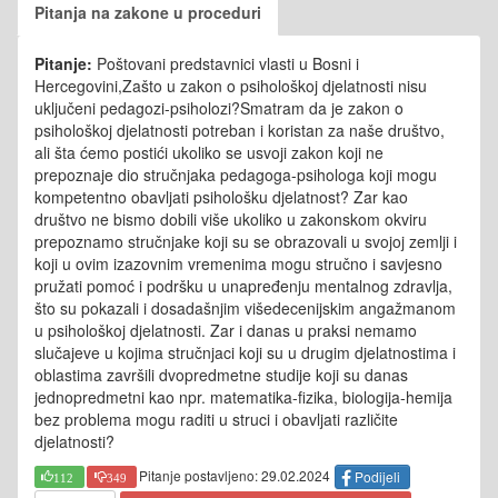
Pitanja na zakone u proceduri
Pitanje:
Poštovani predstavnici vlasti u Bosni i
Hercegovini,Zašto u zakon o psihološkoj djelatnosti nisu
uključeni pedagozi-psiholozi?Smatram da je zakon o
psihološkoj djelatnosti potreban i koristan za naše društvo,
ali šta ćemo postići ukoliko se usvoji zakon koji ne
prepoznaje dio stručnjaka pedagoga-psihologa koji mogu
kompetentno obavljati psihološku djelatnost? Zar kao
društvo ne bismo dobili više ukoliko u zakonskom okviru
prepoznamo stručnjake koji su se obrazovali u svojoj zemlji i
koji u ovim izazovnim vremenima mogu stručno i savjesno
pružati pomoć i podršku u unapređenju mentalnog zdravlja,
što su pokazali i dosadašnjim višedecenijskim angažmanom
u psihološkoj djelatnosti. Zar i danas u praksi nemamo
slučajeve u kojima stručnjaci koji su u drugim djelatnostima i
oblastima završili dvopredmetne studije koji su danas
jednopredmetni kao npr. matematika-fizika, biologija-hemija
bez problema mogu raditi u struci i obavljati različite
djelatnosti?
Pitanje postavljeno: 29.02.2024
Podijeli
112
349