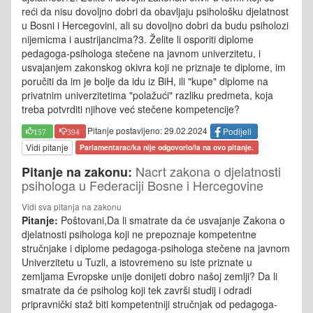
reći da nisu dovoljno dobri da obavljaju psihološku djelatnost
u Bosni i Hercegovini, ali su dovoljno dobri da budu psiholozi
nijemicma i austrijancima?3. Želite li osporiti diplome
pedagoga-psihologa stečene na javnom univerzitetu, i
usvajanjem zakonskog okivra koji ne priznaje te diplome, im
poručiti da im je bolje da idu iz BiH, ili "kupe" diplome na
privatnim univerzitetima "polažući" razliku predmeta, koja
treba potvrditi njihove već stečene kompetencije?
Pitanje postavljeno: 29.02.2024
Podijeli
157
394
Vidi pitanje
Parlamentarac/ka nije odgovorio/la na ovo pitanje.
Nacrt zakona o djelatnosti
Pitanje na zakonu:
psihologa u Federaciji Bosne i Hercegovine
Vidi sva pitanja na zakonu
Pitanje:
Poštovani,Da li smatrate da će usvajanje Zakona o
djelatnosti psihologa koji ne prepoznaje kompetentne
stručnjake i diplome pedagoga-psihologa stečene na javnom
Univerzitetu u Tuzli, a istovremeno su iste priznate u
zemljama Evropske unije donijeti dobro našoj zemlji? Da li
smatrate da će psiholog koji tek završi studij i odradi
pripravnički staž biti kompetentniji stručnjak od pedagoga-