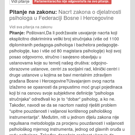
Vidi pitanje
Parlamentarac/ka nije odgovorio/la na ovo pitanje.
Nacrt zakona o djelatnosti
Pitanje na zakonu:
psihologa u Federaciji Bosne i Hercegovine
Vidi sva pitanja na zakonu
Pitanje:
Poštovani,Da li podržavate usvajanje nacrta koji
eksplicitno diskriminira veliki broj stručnjaka (više od 1100
diplomiranih pedagoga-psihologa i bachelora pedagogije-
psihologije, kao i više od 80 magistara psihologije) koji svoj
posao odgovorno, stručno i savjesno obavljaju u
ustanovama koje su temelj našeg društva: odgojno-
obrazovne ustanove, centri za socijalni rad, klinički centri i
druge ustanove u kojima se bavi mentalnim zdravljem
građana Bosne i Hercegovine?Usvajanjem ovog nacrta
izlažemo se opasnosti da prepustimo moć grupi pojedinaca
koji bi na osnovu svoje subjektivne definicije "psihologa
stručnjaka" određivali ko je to "dobar" psiholog, a ko ne.
Također, navodi se da se nacrtom nastoji riješiti problem
"upitne pouzdanosti i valjanosi korištenog psihološkog
instrumentarija". Međutim, niti u jednom dijelu zakona nije
regulisana metodologija za procjenu pouzdanosti i valjanosti
psihološkog mjernog instrumenta, jednog od glavnih oruđa u