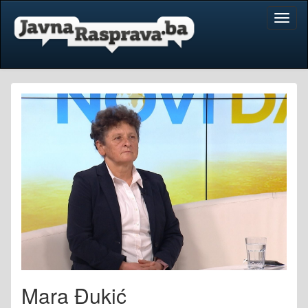
Toggl
naviga
Mara Đukić