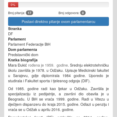
0%
Broj pitanja:
17
Broj odgovora:
0
Postavi direktno pitanje ovom parlamentarcu
Stranka
DF
Parlament
Parlament Federacije BiH
Dom parlamenta
Predstavnički dom
Kratka biografija
Mara Đukić
rođena je 1959. godine
. Srednju elektrotehničku
školu završila je 1978. u Odžaku. Upisuje Medicinski fakultet
u Sarajevu, gdje diplomirala 1984 godine. Uporedo je
studirala i Fakultet sporta i tjelesnog odgoja (DIF).
Od 1985. godine radi kao ljekar u Odžaku. Završila je
specijalizaciju iz pedijatrije, a završni dio obavila je u
Beogradu. U BiH se vraća 1999. godine. Radi u Vitezu u
dječijem dispanzeru do kraja 2015. godine. Odlazi u penziju i
vraća se u Odžak u aprilu 2016. godine.