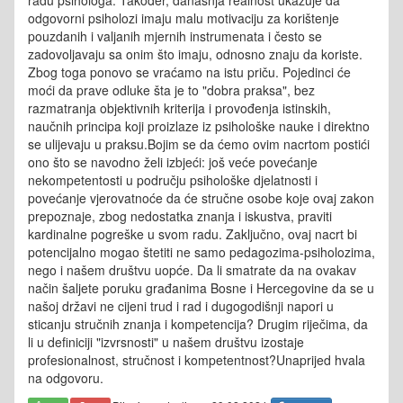
radu psihologa. Također, današnja realnost ukazuje da
odgovorni psiholozi imaju malu motivaciju za korištenje
pouzdanih i valjanih mjernih instrumenata i često se
zadovoljavaju sa onim što imaju, odnosno znaju da koriste.
Zbog toga ponovo se vraćamo na istu priču. Pojedinci će
moći da prave odluke šta je to "dobra praksa", bez
razmatranja objektivnih kriterija i provođenja istinskih,
naučnih principa koji proizlaze iz psihološke nauke i direktno
se ulijevaju u praksu.Bojim se da ćemo ovim nacrtom postići
ono što se navodno želi izbjeći: još veće povećanje
nekompetentosti u području psihološke djelatnosti i
povećanje vjerovatnoće da će stručne osobe koje ovaj zakon
prepoznaje, zbog nedostatka znanja i iskustva, praviti
kardinalne pogreške u svom radu. Zaključno, ovaj nacrt bi
potencijalno mogao štetiti ne samo pedagozima-psiholozima,
nego i našem društvu uopće. Da li smatrate da na ovakav
način šaljete poruku građanima Bosne i Hercegovine da se u
našoj državi ne cijeni trud i rad i dugogodišnji napori u
sticanju stručnih znanja i kompetencija? Drugim riječima, da
li u definiciji "izvrsnosti" u našem društvu izostaje
profesionalnost, stručnost i kompetentnost?Unaprijed hvala
na odgovoru.