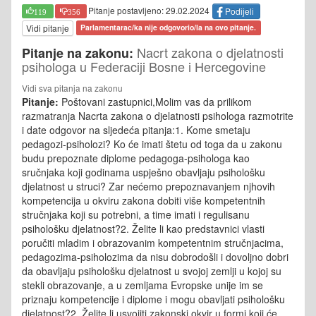
Pitanje postavljeno: 29.02.2024
Podijeli
119
356
Vidi pitanje
Parlamentarac/ka nije odgovorio/la na ovo pitanje.
Nacrt zakona o djelatnosti
Pitanje na zakonu:
psihologa u Federaciji Bosne i Hercegovine
Vidi sva pitanja na zakonu
Pitanje:
Poštovani zastupnici,Molim vas da prilikom
razmatranja Nacrta zakona o djelatnosti psihologa razmotrite
i date odgovor na sljedeća pitanja:1. Kome smetaju
pedagozi-psiholozi? Ko će imati štetu od toga da u zakonu
budu prepoznate diplome pedagoga-psihologa kao
sručnjaka koji godinama uspješno obavljaju psihološku
djelatnost u struci? Zar nećemo prepoznavanjem njhovih
kompetencija u okviru zakona dobiti više kompetentnih
stručnjaka koji su potrebni, a time imati i regulisanu
psihološku djelatnost?2. Želite li kao predstavnici vlasti
poručiti mladim i obrazovanim kompetentnim stručnjacima,
pedagozima-psiholozima da nisu dobrodošli i dovoljno dobri
da obavljaju psihološku djelatnost u svojoj zemlji u kojoj su
stekli obrazovanje, a u zemljama Evropske unije im se
priznaju kompetencije i diplome i mogu obavljati psihološku
djelatnost?2. Želite li usvojiti zakonski okvir u formi koji će