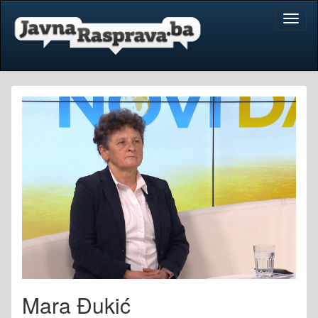
Toggl
naviga
Mara Đukić