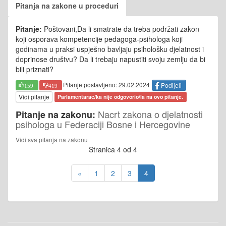
Pitanja na zakone u proceduri
Pitanje:
Poštovani,Da li smatrate da treba podržati zakon
koji osporava kompetencije pedagoga-psihologa koji
godinama u praksi uspješno bavljaju psihološku djelatnost i
doprinose društvu? Da li trebaju napustiti svoju zemlju da bi
bili priznati?
Pitanje postavljeno: 29.02.2024
Podijeli
159
419
Vidi pitanje
Parlamentarac/ka nije odgovorio/la na ovo pitanje.
Nacrt zakona o djelatnosti
Pitanje na zakonu:
psihologa u Federaciji Bosne i Hercegovine
Vidi sva pitanja na zakonu
Stranica 4 od 4
«
1
2
3
4