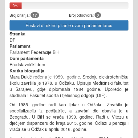
0%
Broj pitanja:
17
Broj odgovora:
0
Postavi direktno pitanje ovom parlamentarcu
Stranka
DF
Parlament
Parlament Federacije BiH
Dom parlamenta
Predstavnički dom
Kratka biografija
Mara Đukić
rođena je 1959. godine
. Srednju elektrotehničku
školu završila je 1978. u Odžaku. Upisuje Medicinski fakultet
u Sarajevu, gdje diplomirala 1984 godine. Uporedo je
studirala i Fakultet sporta i tjelesnog odgoja (DIF).
Od 1985. godine radi kao ljekar u Odžaku. Završila je
specijalizaciju iz pedijatrije, a završni dio obavila je u
Beogradu. U BiH se vraća 1999. godine. Radi u Vitezu u
dječijem dispanzeru do kraja 2015. godine. Odlazi u penziju i
vraća se u Odžak u aprilu 2016. godine.