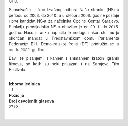
CPU.
Suosnivač je i član Izvršnog odbora Naše stranke (NS) u
periodu od 2008. do 2010, a u oktobru 2008. godine postaje
i prvi kandidat NS-a za načelnika Općine Centar Sarajevo.
Funkciju predsjednika NS-a obavljao je od 2011. do 2015.
godine. Našu stranku napustio je nedugo nakon što mu je
okončan mandat u Predstavničkom domu Parlamenta
Federacije BiH. Demokratskoj fronti (DF) pridružio se u
martu 2022. godine
.
Bavi se pisanjem, slikanjem i snimanjem kratkih igranih
filmova, od kojih su neki prikazani i na Sarajevo Film
Festivalu.
Izborna jedinica
11
Pozicija
Broj osvojenih glasova
2712