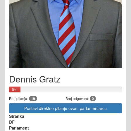
Dennis Gratz
0%
Broj pitanja:
19
Broj odgovora:
0
Postavi direktno pitanje ovom parlamentarcu
Stranka
DF
Parlament