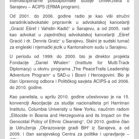
interdisciplinarne postdiplomske studije Univerziteta u
Sarajevu – ACIPS (ERMA program).
Od 2001. do 2006. godine radio je kao viši stručni
saradnik/advokatski pripravnik u advokatskoj kancelariji
„Gracić Ešref i Vahidin Kadić“ u Sarajevu, a od 2005. radi
kao advokat u zajedničkoj advokatskoj kancelariji „Ešref
Gracić i dr. Dennis Gratz“ u Sarajevu. Stalni je sudski tumač
za engleski i njemački jezik u Kantonalnom sudu u Sarajevu.
U periodu od 1999. do 2000. bio je direktor projekta
Fondacije „Daniel Whalen“ (Institute for Multi-Track
Diplomacy) u okviru programa „The PeaceTrails Leadership
Adventure Program“ u SAD-u i Bosni i Hercegovini. Bio je
član Upravnog odbora i Političkog savjeta ACIPS-a od 2006.
do 2010. godine.
Kao panelista, u aprilu 2010. godine učestvovao je na 15.
konvenciji Asocijacije za studije nacionaliteta pri Harriman
Institutu, Columbia University u New Yorku, naučnim radom
„Elitocide in Bosnia and Herzegovina and its Impact on the
Genocidal Policy of Ethnic Cleansing“.
Od 2010. godine član
je Udruženja „Obrazovanje gradi BiH“ iz Sarajeva, a od
2009. i član sarajevskog Centra za politike i upravljanje –