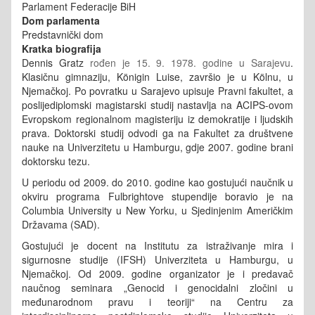
Parlament Federacije BiH
Dom parlamenta
Predstavnički dom
Kratka biografija
Dennis Gratz
rođen je 15. 9. 1978. godine u Sarajevu
.
Klasičnu gimnaziju, Königin Luise, završio je u Kölnu, u
Njemačkoj. Po povratku u Sarajevo upisuje Pravni fakultet, a
poslijediplomski magistarski studij nastavlja na ACIPS-ovom
Evropskom regionalnom magisteriju iz demokratije i ljudskih
prava. Doktorski studij odvodi ga na Fakultet za društvene
nauke na Univerzitetu u Hamburgu, gdje 2007. godine brani
doktorsku tezu.
U periodu od 2009. do 2010. godine kao gostujući naučnik u
okviru programa Fulbrightove stupendije boravio je na
Columbia University u New Yorku, u Sjedinjenim Američkim
Državama (SAD).
Gostujući je docent na Institutu za istraživanje mira i
sigurnosne studije (IFSH) Univerziteta u Hamburgu, u
Njemačkoj. Od 2009. godine organizator je i predavač
naučnog seminara „Genocid i genocidalni zločini u
međunarodnom pravu i teoriji“ na Centru za