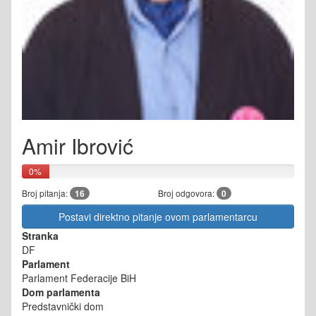
Amir Ibrović
0%
Broj pitanja:
16
Broj odgovora:
0
Postavi direktno pitanje ovom parlamentarcu
Stranka
DF
Parlament
Parlament Federacije BiH
Dom parlamenta
Predstavnički dom