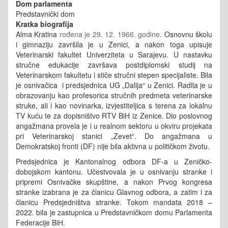
Dom parlamenta
Predstavnički dom
Kratka biografija
Alma Kratina
rođena je 29. 12. 1966. godine
. Osnovnu školu
i gimnaziju završila je u Zenici, a nakon toga upisuje
Veterinarski fakultet Univerziteta u Sarajevu. U nastavku
stručne edukacije završava postdiplomski studij na
Veterinarskom fakultetu i stiče stručni stepen specijaliste. Bila
je osnivačica i predsjednica UG „Dalija“ u Zenici. Radila je u
obrazovanju kao profesorica stručnih predmeta veterinarske
struke, ali i kao novinarka, izvjestiteljica s terena za lokalnu
TV kuću te za dopisništvo RTV BiH iz Zenice. Dio poslovnog
angažmana provela je i u realnom sektoru u okviru projekata
pri Veterinarskoj stanici „Zevet“. Do angažmana u
Demokratskoj fronti (DF) nije bila aktivna u političkom životu.
Predsjednica je Kantonalnog odbora DF-a u Zeničko-
dobojskom kantonu. Učestvovala je u osnivanju stranke i
pripremi Osnivačke skupštine, a nakon Prvog kongresa
stranke izabrana je za članicu Glavnog odbora, a zatim i za
članicu Predsjedništva stranke. Tokom mandata 2018 –
2022. bila je zastupnica u Predstavničkom domu Parlamenta
Federacije BiH.