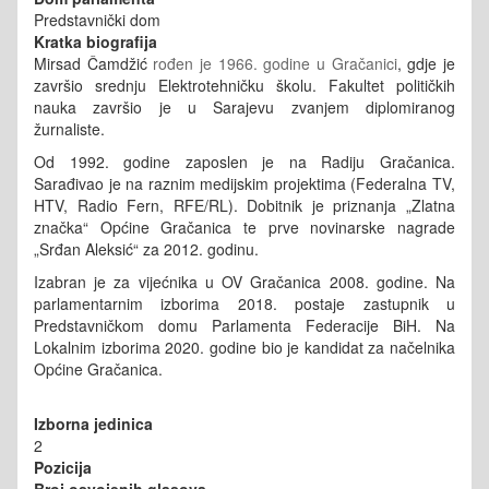
Predstavnički dom
Kratka biografija
Mirsad Čamdžić
rođen je 1966. godine u Gračanici
, gdje je
završio srednju Elektrotehničku školu. Fakultet političkih
nauka završio je u Sarajevu zvanjem diplomiranog
žurnaliste.
Od 1992. godine zaposlen je na Radiju Gračanica.
Sarađivao je na raznim medijskim projektima (Federalna TV,
HTV, Radio Fern, RFE/RL). Dobitnik je priznanja „Zlatna
značka“ Općine Gračanica te prve novinarske nagrade
„Srđan Aleksić“ za 2012. godinu.
Izabran je za vijećnika u OV Gračanica 2008. godine. Na
parlamentarnim izborima 2018. postaje zastupnik u
Predstavničkom domu Parlamenta Federacije BiH. Na
Lokalnim izborima 2020. godine bio je kandidat za načelnika
Općine Gračanica.
Izborna jedinica
2
Pozicija