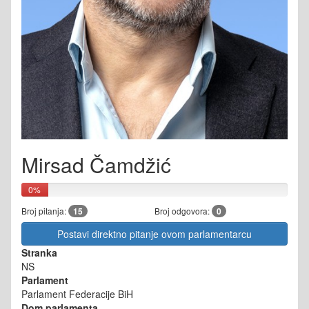
Mirsad Čamdžić
0%
Broj pitanja:
15
Broj odgovora:
0
Postavi direktno pitanje ovom parlamentarcu
Stranka
NS
Parlament
Parlament Federacije BiH
Dom parlamenta