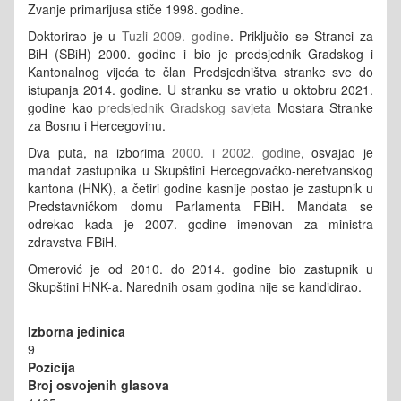
Zvanje primarijusa stiče 1998. godine.
Doktorirao je u
Tuzli 2009. godine
. Priključio se Stranci za
BiH (SBiH) 2000. godine i bio je predsjednik Gradskog i
Kantonalnog vijeća te član Predsjedništva stranke sve do
istupanja 2014. godine. U stranku se vratio u oktobru 2021.
godine kao
predsjednik Gradskog savjeta
Mostara Stranke
za Bosnu i Hercegovinu.
Dva puta, na izborima
2000. i 2002. godine
, osvajao je
mandat zastupnika u Skupštini Hercegovačko-neretvanskog
kantona (HNK), a četiri godine kasnije postao je zastupnik u
Predstavničkom domu Parlamenta FBiH. Mandata se
odrekao kada je 2007. godine imenovan za ministra
zdravstva FBiH.
Omerović je od 2010. do 2014. godine bio zastupnik u
Skupštini HNK-a. Narednih osam godina nije se kandidirao.
Izborna jedinica
9
Pozicija
Broj osvojenih glasova