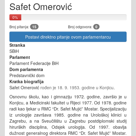
Safet Omerović
0%
Broj pitanja:
15
Broj odgovora:
0
Postavi direktno pitanje ovom parlamentarcu
Stranka
SBiH
Parlament
Parlament Federacije BiH
Dom parlamenta
Predstavnički dom
Kratka biografija
Safet Omerović
rođen je 18. 9. 1953. godine u Konjicu
.
Osnovnu školu, kao i gimnaziju 1972. godine, završio je u
Konjicu, a Medicinski fakultet u Rijeci 1977. Od 1978. godine
radi kao ljekar u RMC “Dr. Safet Mujić” Mostar. Specijalizaciju
iz urologije završava 1985. godine na Urološkoj klinici u
Zagrebu, a na Sveučilištu u Zagrebu postdiplomski studij
hirurških disciplina, Odsjek urologija. Od 1997. obavlja
dužnost generalnog direktora RMC “Dr. Safet Mujić” Mostar.