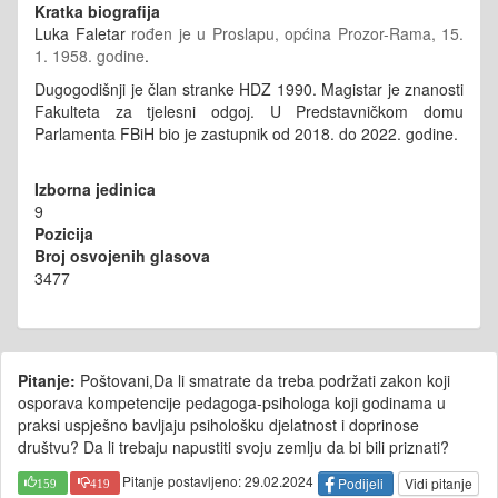
Kratka biografija
Luka Faletar
rođen je u Proslapu, općina Prozor-Rama, 15.
1. 1958. godine
.
Dugogodišnji je član stranke HDZ 1990. Magistar je znanosti
Fakulteta za tjelesni odgoj. U Predstavničkom domu
Parlamenta FBiH bio je zastupnik od 2018. do 2022. godine.
Izborna jedinica
9
Pozicija
Broj osvojenih glasova
3477
Pitanje:
Poštovani,Da li smatrate da treba podržati zakon koji
osporava kompetencije pedagoga-psihologa koji godinama u
praksi uspješno bavljaju psihološku djelatnost i doprinose
društvu? Da li trebaju napustiti svoju zemlju da bi bili priznati?
Pitanje postavljeno: 29.02.2024
Podijeli
Vidi pitanje
159
419