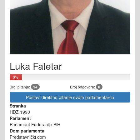
Luka Faletar
0%
Broj pitanja:
14
Broj odgovora:
0
Postavi direktno pitanje ovom parlamentarcu
Stranka
HDZ 1990
Parlament
Parlament Federacije BiH
Dom parlamenta
Predstavnički dom