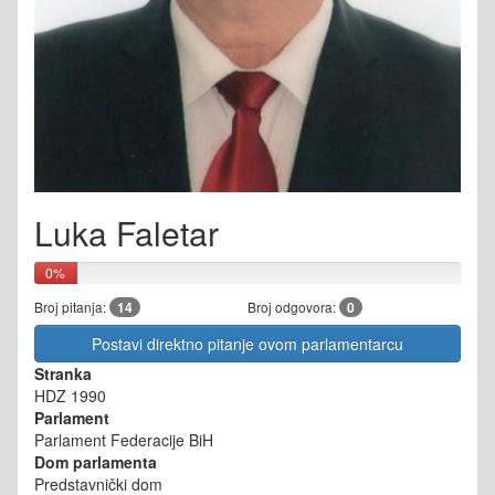
Luka Faletar
0%
Broj pitanja:
14
Broj odgovora:
0
Postavi direktno pitanje ovom parlamentarcu
Stranka
HDZ 1990
Parlament
Parlament Federacije BiH
Dom parlamenta
Predstavnički dom