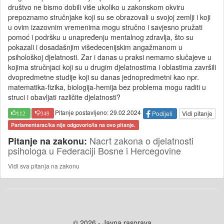
društvo ne bismo dobili više ukoliko u zakonskom okviru
prepoznamo stručnjake koji su se obrazovali u svojoj zemlji i koji
u ovim izazovnim vremenima mogu stručno i savjesno pružati
pomoć i podršku u unapređenju mentalnog zdravlja, što su
pokazali i dosadašnjim višedecenijskim angažmanom u
psihološkoj djelatnosti. Zar i danas u praksi nemamo slučajeve u
kojima stručnjaci koji su u drugim djelatnostima i oblastima završili
dvopredmetne studije koji su danas jednopredmetni kao npr.
matematika-fizika, biologija-hemija bez problema mogu raditi u
struci i obavljati različite djelatnosti?
Pitanje postavljeno: 29.02.2024
Podijeli
Vidi pitanje
112
349
Parlamentarac/ka nije odgovorio/la na ovo pitanje.
Nacrt zakona o djelatnosti
Pitanje na zakonu:
psihologa u Federaciji Bosne i Hercegovine
Vidi sva pitanja na zakonu
© 2026 - Javna rasprava