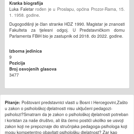
Kratka biografija
Luka Faletar
rođen je u Proslapu, općina Prozor-Rama, 15.
1. 1958. godine
.
Dugogodišnji je član stranke HDZ 1990. Magistar je znanosti
Fakulteta za tjelesni odgoj. U Predstavničkom domu
Parlamenta FBiH bio je zastupnik od 2018. do 2022. godine.
Izborna jedinica
9
Pozicija
Broj osvojenih glasova
3477
Pitanje:
Poštovani predstavnici vlasti u Bosni i Hercegovini,Zašto
u zakon o psihološkoj djelatnosti nisu uključeni pedagozi-
psiholozi?Smatram da je zakon o psihološkoj djelatnosti potreban
i koristan za naše društvo, ali šta ćemo postići ukoliko se usvoji
zakon koji ne prepoznaje dio stručnjaka pedagoga-psihologa koji
mogu kompetentno obavljati psihološku djelatnost? Zar kao