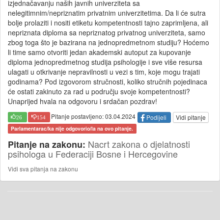
izjednačavanju naših javnih univerziteta sa
nelegitimnim/nepriznatim privatnim univerzitetima. Da li će sutra
bolje prolaziti i nositi etiketu kompetentnosti tajno zaprimljena, ali
nepriznata diploma sa nepriznatog privatnog univerziteta, samo
zbog toga što je bazirana na jednopredmetnom studiju? Hoćemo
li time samo otvoriti jedan akademski autoput za kupovanje
diploma jednopredmetnog studija psihologije i sve više resursa
ulagati u otkrivanje nepravilnosti u vezi s tim, koje mogu trajati
godinama? Pod izgovorom stručnosti, koliko stručnih pojedinaca
će ostati zakinuto za rad u području svoje kompetentnosti?
Unaprijed hvala na odgovoru i srdačan pozdrav!
Pitanje postavljeno: 03.04.2024
Podijeli
Vidi pitanje
26
154
Parlamentarac/ka nije odgovorio/la na ovo pitanje.
Nacrt zakona o djelatnosti
Pitanje na zakonu:
psihologa u Federaciji Bosne i Hercegovine
Vidi sva pitanja na zakonu