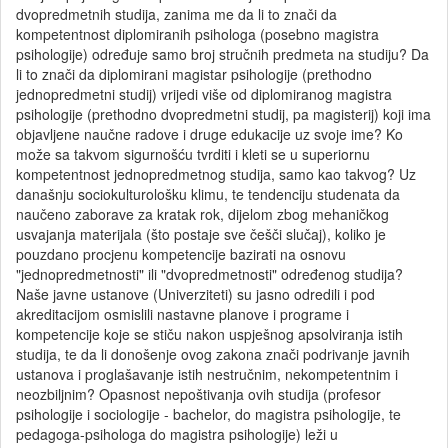
dvopredmetnih studija, zanima me da li to znači da
kompetentnost diplomiranih psihologa (posebno magistra
psihologije) određuje samo broj stručnih predmeta na studiju? Da
li to znači da diplomirani magistar psihologije (prethodno
jednopredmetni studij) vrijedi više od diplomiranog magistra
psihologije (prethodno dvopredmetni studij, pa magisterij) koji ima
objavljene naučne radove i druge edukacije uz svoje ime? Ko
može sa takvom sigurnošću tvrditi i kleti se u superiornu
kompetentnost jednopredmetnog studija, samo kao takvog? Uz
današnju sociokulturološku klimu, te tendenciju studenata da
naučeno zaborave za kratak rok, dijelom zbog mehaničkog
usvajanja materijala (što postaje sve češči slučaj), koliko je
pouzdano procjenu kompetencije bazirati na osnovu
"jednopredmetnosti" ili "dvopredmetnosti" određenog studija?
Naše javne ustanove (Univerziteti) su jasno odredili i pod
akreditacijom osmislili nastavne planove i programe i
kompetencije koje se stiču nakon uspješnog apsolviranja istih
studija, te da li donošenje ovog zakona znači podrivanje javnih
ustanova i proglašavanje istih nestručnim, nekompetentnim i
neozbiljnim? Opasnost nepoštivanja ovih studija (profesor
psihologije i sociologije - bachelor, do magistra psihologije, te
pedagoga-psihologa do magistra psihologije) leži u