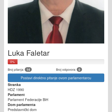
Luka Faletar
0%
Broj pitanja:
14
Broj odgovora:
0
Postavi direktno pitanje ovom parlamentarcu
Stranka
HDZ 1990
Parlament
Parlament Federacije BiH
Dom parlamenta
Predstavnički dom