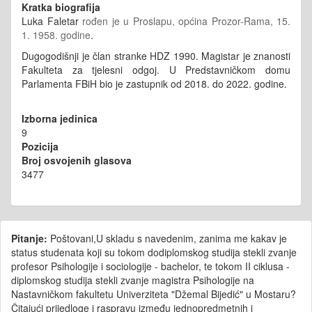
Kratka biografija
Luka Faletar
rođen je u Proslapu, općina Prozor-Rama, 15.
1. 1958. godine
.
Dugogodišnji je član stranke HDZ 1990. Magistar je znanosti
Fakulteta za tjelesni odgoj. U Predstavničkom domu
Parlamenta FBiH bio je zastupnik od 2018. do 2022. godine.
Izborna jedinica
9
Pozicija
Broj osvojenih glasova
3477
Pitanje:
Poštovani,U skladu s navedenim, zanima me kakav je
status studenata koji su tokom dodiplomskog studija stekli zvanje
profesor Psihologije i sociologije - bachelor, te tokom II ciklusa -
diplomskog studija stekli zvanje magistra Psihologije na
Nastavničkom fakultetu Univerziteta "Džemal Bijedić" u Mostaru?
Čitajući prijedloge i raspravu između jednopredmetnih i