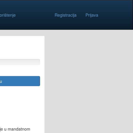
orištenje
Registracija
Prijava
cu
e je u mandatnom