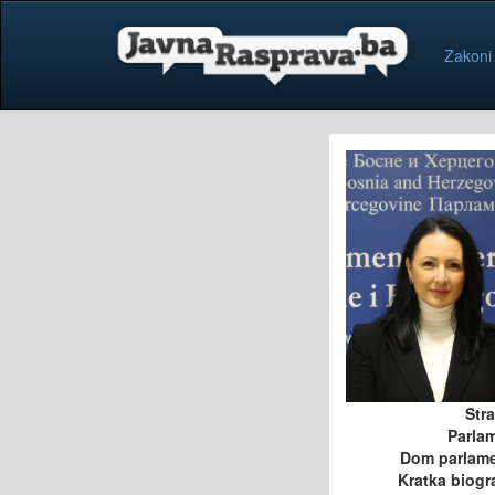
Zakoni
Str
Parla
Dom parlam
Kratka biogra