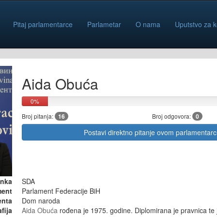
Pitaj parlamentarce
Parlametar
O nama
Uputstvo za k
Aida Obuća
0%
Broj pitanja:
16
Broj odgovora:
0
Postavi direktno pitanje ovom parlamentar
anka
SDA
ment
Parlament Federacije BiH
enta
Dom naroda
fija
Aida Obuća
rođena je 1975. godine. Diplomirana je pravnica t