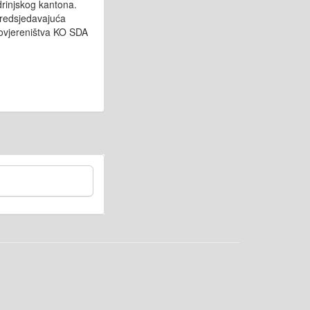
rinjskog kantona.
predsjedavajuća
Povjereništva KO SDA