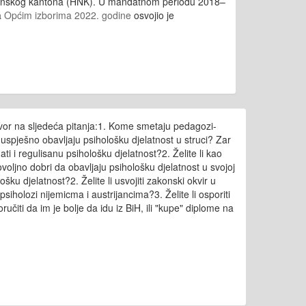
tvanskog kantona (HNK). U mandatnom periodu 2018–
a
Općim izborima 2022. godine
osvojio je
ovor na sljedeća pitanja:1. Kome smetaju pedagozi-
pješno obavljaju psihološku djelatnost u struci? Zar
 i regulisanu psihološku djelatnost?2. Želite li kao
oljno dobri da obavljaju psihološku djelatnost u svojoj
ku djelatnost?2. Želite li usvojiti zakonski okvir u
siholozi nijemicma i austrijancima?3. Želite li osporiti
iti da im je bolje da idu iz BiH, ili "kupe" diplome na