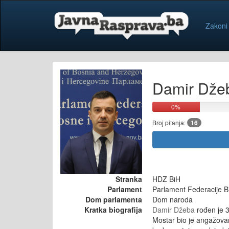
Zakoni
Damir Dže
0%
Broj pitanja:
16
Stranka
HDZ BiH
Parlament
Parlament Federacije B
Dom parlamenta
Dom naroda
Kratka biografija
Damir Džeba
rođen je 3
Mostar bio je angažovan