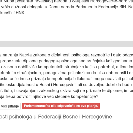
nik Kluba poslanika hrvatskog naroda u Skupštini Hercegovačko-nere
e vršio dužnost delegata u Domu naroda Parlamenta Federacije BiH. N
Skupštini HNK.
zmatranja Nacrta zakona o djelatnosti psihologa razmotrite i date odg
 prepoznate diplome pedagoga-psihologa kao sručnjaka koji godinama us
kona dobiti više kompetentnih stručnjaka koji su potrebni, a time imati
etentnim stručnjacima, pedagozima-psiholozima da nisu dobrodošli i dov
ske unije im se priznaju kompetencije i diplome i mogu obavljati psihološ
ihološku djelatnost u Bosni i Hercegovini, ali su dovoljno dobri da budu p
tu, i usvajanjem zakonskog okivra koji ne priznaje te diplome, im poruč
oja treba potvrditi njihove već stečene kompetencije?
Vidi pitanje
Parlamentarac/ka nije odgovorio/la na ovo pitanje.
osti psihologa u Federaciji Bosne i Hercegovine