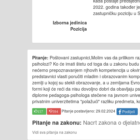
kada postaje predsjed
2022. godina također j
zastupničku poziciju u 
Izborna jedinica
Pozicija
Pitanje:
Poštovani zastupnici,Molim vas da prilikom ra
psiholozi? Ko će imati štetu od toga da u zakonu budu
nećemo prepoznavanjem njhovih kompetencija u okviru za
predstavnici vlasti poručiti mladim i obrazovanim komp
zemlji u kojoj su stekli obrazovanje, a u zemljama Evrop
formi koji će reći da nisu dovoljno dobri da obavljaju ps
diplome pedagoga-psihologa stečene na javnom univerzite
privatnim univerzitetima "polažući" razliku predmeta, k
Pitanje postavljeno: 29.02.2024
Podijeli
157
394
Nacrt zakona o djelatn
Pitanje na zakonu:
Vidi sva pitanja na zakonu