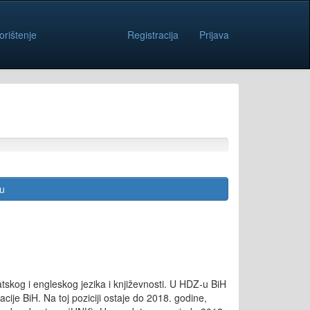
orištenje
Registracija
Prijava
cu
atskog i engleskog jezika i književnosti. U HDZ-u BiH
je BiH. Na toj poziciji ostaje do 2018. godine,