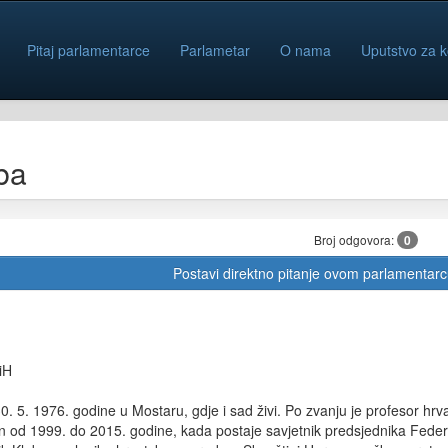
Pitaj parlamentarce
Parlametar
O nama
Uputstvo za k
ba
Broj odgovora:
0
Postavi direktno pitanje ovom parlamentar
iH
0. 5. 1976. godine u Mostaru, gdje i sad živi. Po zvanju je profesor hrv
 od 1999. do 2015. godine, kada postaje savjetnik predsjednika Federaci