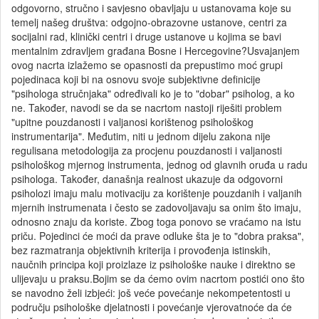
odgovorno, stručno i savjesno obavljaju u ustanovama koje su
temelj našeg društva: odgojno-obrazovne ustanove, centri za
socijalni rad, klinički centri i druge ustanove u kojima se bavi
mentalnim zdravljem građana Bosne i Hercegovine?Usvajanjem
ovog nacrta izlažemo se opasnosti da prepustimo moć grupi
pojedinaca koji bi na osnovu svoje subjektivne definicije
"psihologa stručnjaka" određivali ko je to "dobar" psiholog, a ko
ne. Također, navodi se da se nacrtom nastoji riješiti problem
"upitne pouzdanosti i valjanosi korištenog psihološkog
instrumentarija". Međutim, niti u jednom dijelu zakona nije
regulisana metodologija za procjenu pouzdanosti i valjanosti
psihološkog mjernog instrumenta, jednog od glavnih oruđa u radu
psihologa. Također, današnja realnost ukazuje da odgovorni
psiholozi imaju malu motivaciju za korištenje pouzdanih i valjanih
mjernih instrumenata i često se zadovoljavaju sa onim što imaju,
odnosno znaju da koriste. Zbog toga ponovo se vraćamo na istu
priču. Pojedinci će moći da prave odluke šta je to "dobra praksa",
bez razmatranja objektivnih kriterija i provođenja istinskih,
naučnih principa koji proizlaze iz psihološke nauke i direktno se
ulijevaju u praksu.Bojim se da ćemo ovim nacrtom postići ono što
se navodno želi izbjeći: još veće povećanje nekompetentosti u
području psihološke djelatnosti i povećanje vjerovatnoće da će