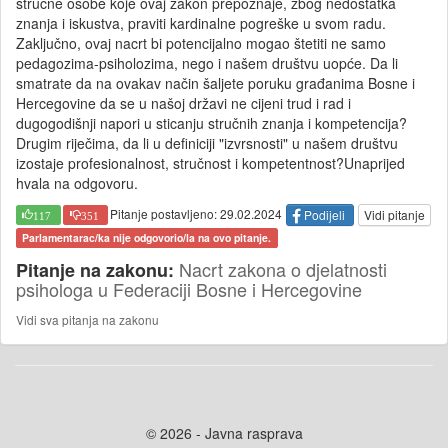
stručne osobe koje ovaj zakon prepoznaje, zbog nedostatka
znanja i iskustva, praviti kardinalne pogreške u svom radu.
Zaključno, ovaj nacrt bi potencijalno mogao štetiti ne samo
pedagozima-psiholozima, nego i našem društvu uopće. Da li
smatrate da na ovakav način šaljete poruku građanima Bosne i
Hercegovine da se u našoj državi ne cijeni trud i rad i
dugogodišnji napori u sticanju stručnih znanja i kompetencija?
Drugim riječima, da li u definiciji "izvrsnosti" u našem društvu
izostaje profesionalnost, stručnost i kompetentnost?Unaprijed
hvala na odgovoru.
Pitanje postavljeno: 29.02.2024
Podijeli
Vidi pitanje
117
351
Parlamentarac/ka nije odgovorio/la na ovo pitanje.
Nacrt zakona o djelatnosti
Pitanje na zakonu:
psihologa u Federaciji Bosne i Hercegovine
Vidi sva pitanja na zakonu
© 2026 - Javna rasprava