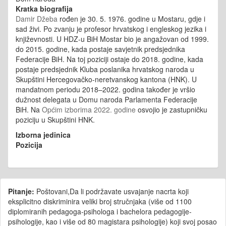
Kratka biografija
Damir Džeba
rođen je 30. 5. 1976. godine u Mostaru, gdje i
sad živi. Po zvanju je profesor hrvatskog i engleskog jezika i
književnosti. U HDZ-u BiH Mostar bio je angažovan od 1999.
do 2015. godine, kada postaje savjetnik predsjednika
Federacije BiH. Na toj poziciji ostaje do 2018. godine, kada
postaje predsjednik Kluba poslanika hrvatskog naroda u
Skupštini Hercegovačko-neretvanskog kantona (HNK). U
mandatnom periodu 2018–2022. godina također je vršio
dužnost delegata u Domu naroda Parlamenta Federacije
BiH. Na
Općim izborima 2022. godine
osvojio je zastupničku
poziciju u Skupštini HNK.
Izborna jedinica
Pozicija
Pitanje:
Poštovani,Da li podržavate usvajanje nacrta koji
eksplicitno diskriminira veliki broj stručnjaka (više od 1100
diplomiranih pedagoga-psihologa i bachelora pedagogije-
psihologije, kao i više od 80 magistara psihologije) koji svoj posao