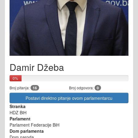
Damir Džeba
0%
Broj pitanja:
16
Broj odgovora:
0
Postavi direktno pitanje ovom parlamentarcu
Stranka
HDZ BiH
Parlament
Parlament Federacije BiH
Dom parlamenta
Dom naroda