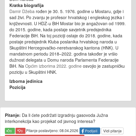
Kratka biografija
Damir Džeba
rođen je 30. 5. 1976. godine u Mostaru, gdje i
sad živi. Po zvanju je profesor hrvatskog i engleskog jezika i
književnosti. U HDZ-u BiH Mostar bio je angažovan od 1999.
do 2015. godine, kada postaje savjetnik predsjednika
Federacije BiH. Na toj poziciji ostaje do 2018. godine, kada
postaje predsjednik Kluba poslanika hrvatskog naroda u
Skupštini Hercegovačko-neretvanskog kantona (HNK). U
mandatnom periodu 2018–2022. godina također je vršio
dužnost delegata u Domu naroda Parlamenta Federacije
BiH. Na
Općim izborima 2022. godine
osvojio je zastupničku
poziciju u Skupštini HNK.
Izborna jedinica
Pozicija
Pitanje:
Da li ćete podržati izgradnju gasovoda Južna
interkonekcija kao projekat od javnog interesa?
Pitanje postavljeno: 08.04.2026
Podijeli
Vidi pitanje
0
0