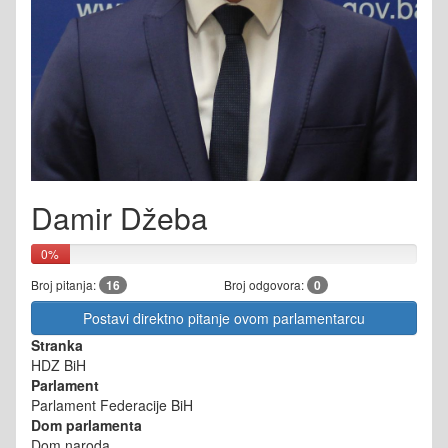
Damir Džeba
0%
Broj pitanja:
16
Broj odgovora:
0
Postavi direktno pitanje ovom parlamentarcu
Stranka
HDZ BiH
Parlament
Parlament Federacije BiH
Dom parlamenta
Dom naroda