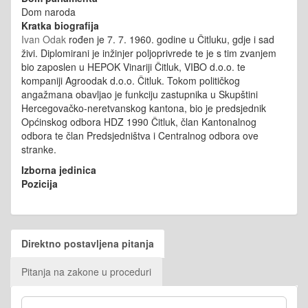
Dom naroda
Kratka biografija
Ivan Odak
rođen je 7. 7. 1960. godine u Čitluku, gdje i sad
živi. Diplomirani je inžinjer poljoprivrede te je s tim zvanjem
bio zaposlen u HEPOK Vinariji Čitluk, VIBO d.o.o. te
kompaniji Agroodak d.o.o. Čitluk. Tokom političkog
angažmana obavljao je funkciju zastupnika u Skupštini
Hercegovačko-neretvanskog kantona, bio je predsjednik
Općinskog odbora HDZ 1990 Čitluk, član Kantonalnog
odbora te član Predsjedništva i Centralnog odbora ove
stranke.
Izborna jedinica
Pozicija
Direktno postavljena pitanja
Pitanja na zakone u proceduri