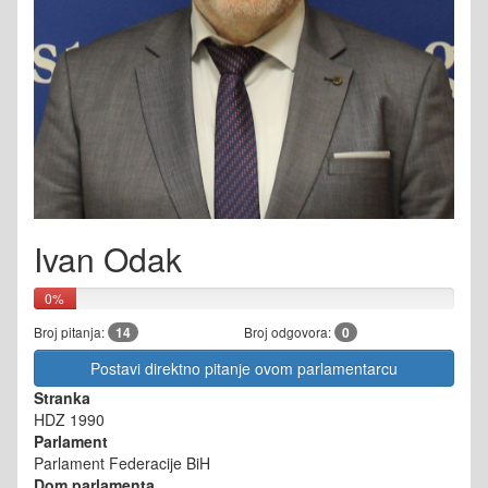
Ivan Odak
0%
Broj pitanja:
14
Broj odgovora:
0
Postavi direktno pitanje ovom parlamentarcu
Stranka
HDZ 1990
Parlament
Parlament Federacije BiH
Dom parlamenta