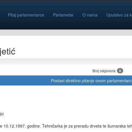
Pitaj parlamentarce
Parlametar
O nama
Uputstvo za k
etić
Broj odgovora:
0
Postavi direktno pitanje ovom parlamentar
iH
e 10.12.1997. godine.
Tehničarka je za preradu drveta te
šumarska tehn