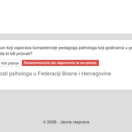
kon koji osporava kompetencije pedagoga-psihologa koji godinama u prak
a bi bili priznati?
Vidi pitanje
Parlamentarac/ka nije odgovorio/la na ovo pitanje.
osti psihologa u Federaciji Bosne i Hercegovine
© 2026 - Javna rasprava