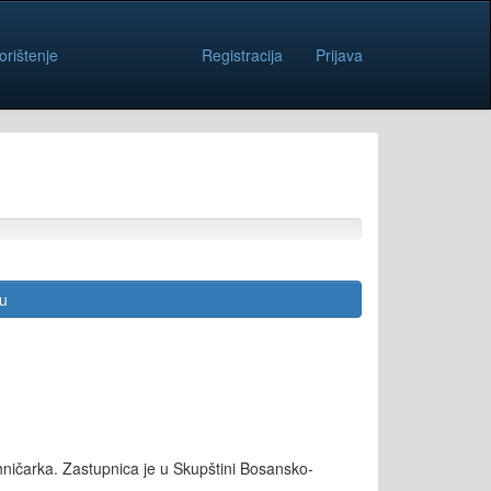
orištenje
Registracija
Prijava
cu
ičarka. Zastupnica je u Skupštini Bosansko-