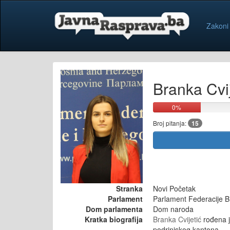
Zakoni
Branka Cvij
0%
Broj pitanja:
15
Stranka
Novi Početak
Parlament
Parlament Federacije B
Dom parlamenta
Dom naroda
Kratka biografija
Branka Cvijetić
rođena j
podrinjskog kantona.