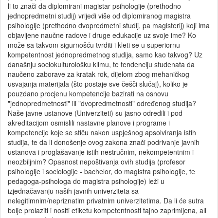
li to znači da diplomirani magistar psihologije (prethodno
jednopredmetni studij) vrijedi više od diplomiranog magistra
psihologije (prethodno dvopredmetni studij, pa magisterij) koji ima
objavljene naučne radove i druge edukacije uz svoje ime? Ko
može sa takvom sigurnošću tvrditi i kleti se u superiornu
kompetentnost jednopredmetnog studija, samo kao takvog? Uz
današnju sociokulturološku klimu, te tendenciju studenata da
naučeno zaborave za kratak rok, dijelom zbog mehaničkog
usvajanja materijala (što postaje sve češči slučaj), koliko je
pouzdano procjenu kompetencije bazirati na osnovu
"jednopredmetnosti" ili "dvopredmetnosti" određenog studija?
Naše javne ustanove (Univerziteti) su jasno odredili i pod
akreditacijom osmislili nastavne planove i programe i
kompetencije koje se stiču nakon uspješnog apsolviranja istih
studija, te da li donošenje ovog zakona znači podrivanje javnih
ustanova i proglašavanje istih nestručnim, nekompetentnim i
neozbiljnim? Opasnost nepoštivanja ovih studija (profesor
psihologije i sociologije - bachelor, do magistra psihologije, te
pedagoga-psihologa do magistra psihologije) leži u
izjednačavanju naših javnih univerziteta sa
nelegitimnim/nepriznatim privatnim univerzitetima. Da li će sutra
bolje prolaziti i nositi etiketu kompetentnosti tajno zaprimljena, ali