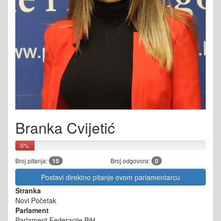
Branka Cvijetić
0%
Broj pitanja:
15
Broj odgovora:
0
Postavi direktno pitanje ovom parlamentarcu
Stranka
Novi Početak
Parlament
Parlament Federacije BiH