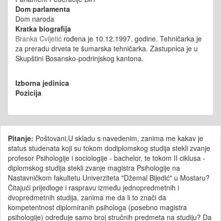
Dom parlamenta
Dom naroda
Kratka biografija
Branka Cvijetić
rođena je 10.12.1997. godine.
Tehničarka je
za preradu drveta te
šumarska tehničarka. Zastupnica je u
Skupštini Bosansko-podrinjskog kantona.
Izborna jedinica
Pozicija
Pitanje:
Poštovani,U skladu s navedenim, zanima me kakav je
status studenata koji su tokom dodiplomskog studija stekli zvanje
profesor Psihologije i sociologije - bachelor, te tokom II ciklusa -
diplomskog studija stekli zvanje magistra Psihologije na
Nastavničkom fakultetu Univerziteta "Džemal Bijedić" u Mostaru?
Čitajući prijedloge i raspravu između jednopredmetnih i
dvopredmetnih studija, zanima me da li to znači da
kompetentnost diplomiranih psihologa (posebno magistra
psihologije) određuje samo broj stručnih predmeta na studiju? Da