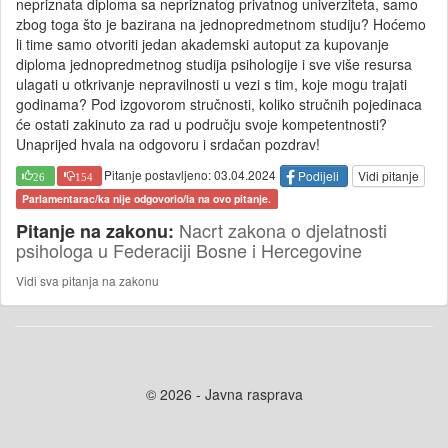
nepriznata diploma sa nepriznatog privatnog univerziteta, samo
zbog toga što je bazirana na jednopredmetnom studiju? Hoćemo
li time samo otvoriti jedan akademski autoput za kupovanje
diploma jednopredmetnog studija psihologije i sve više resursa
ulagati u otkrivanje nepravilnosti u vezi s tim, koje mogu trajati
godinama? Pod izgovorom stručnosti, koliko stručnih pojedinaca
će ostati zakinuto za rad u području svoje kompetentnosti?
Unaprijed hvala na odgovoru i srdačan pozdrav!
Pitanje postavljeno: 03.04.2024
Podijeli
Vidi pitanje
26
154
Parlamentarac/ka nije odgovorio/la na ovo pitanje.
Nacrt zakona o djelatnosti
Pitanje na zakonu:
psihologa u Federaciji Bosne i Hercegovine
Vidi sva pitanja na zakonu
© 2026 - Javna rasprava