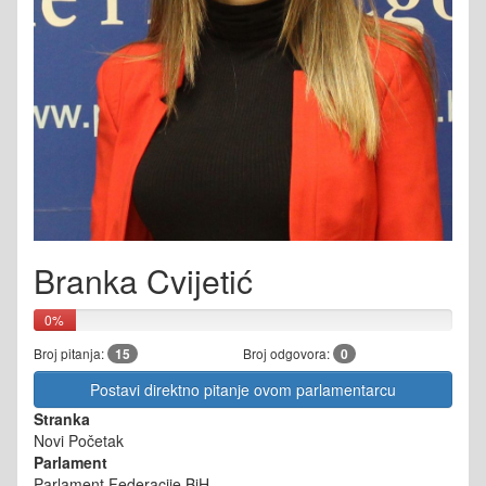
Branka Cvijetić
0%
Broj pitanja:
15
Broj odgovora:
0
Postavi direktno pitanje ovom parlamentarcu
Stranka
Novi Početak
Parlament
Parlament Federacije BiH