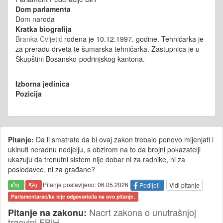
Dom parlamenta
Dom naroda
Kratka biografija
Branka Cvijetić
rođena je 10.12.1997. godine.
Tehničarka je
za preradu drveta te
šumarska tehničarka. Zastupnica je u
Skupštini Bosansko-podrinjskog kantona.
Izborna jedinica
Pozicija
Pitanje:
Da li smatrate da bi ovaj zakon trebalo ponovo mijenjati i
ukinuti neradnu nedjelju, s obzirom na to da brojni pokazatelji
ukazuju da trenutni sistem nije dobar ni za radnike, ni za
poslodavce, ni za građane?
Pitanje postavljeno: 06.05.2026
Podijeli
Vidi pitanje
0
0
Parlamentarac/ka nije odgovorio/la na ovo pitanje.
Nacrt zakona o unutrašnjoj
Pitanje na zakonu:
trgovini FBiH