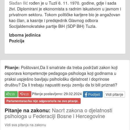
Slađan Ilić
rođen je u Tuzli 6. 11. 1970. godine, gdje i sada
živi. Diplomirani je ekonomista s radnim iskustvom u javnom i
privatnom sektoru. Tokom političke karijere bio je angažovan
kao član, a kasnije i predsjednik Glavnog odbora
Socijaldemokratske partije BiH (SDP BiH) Tuzla.
Izborna jedinica
Pozicija
Pitanje:
Poštovani,Da li smatrate da treba podržati zakon koji
osporava kompetencije pedagoga-psihologa koji godinama u
praksi uspješno bavljaju psihološku djelatnost i doprinose
društvu? Da li trebaju napustiti svoju zemlju da bi bili priznati?
Pitanje postavljeno: 29.02.2024
Podijeli
Vidi pitanje
159
419
Parlamentarac/ka nije odgovorio/la na ovo pitanje.
Nacrt zakona o djelatnosti
Pitanje na zakonu:
psihologa u Federaciji Bosne i Hercegovine
Vidi sva pitanja na zakonu