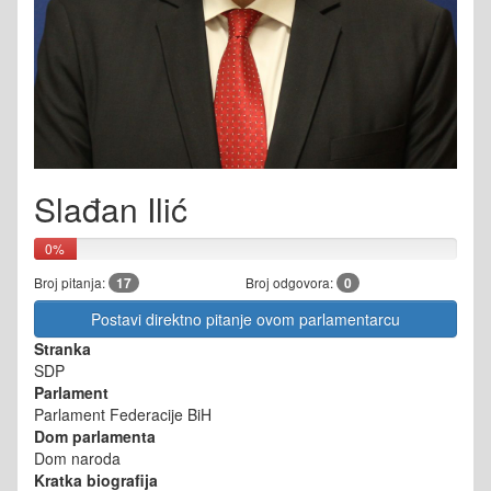
Slađan Ilić
0%
Broj pitanja:
17
Broj odgovora:
0
Postavi direktno pitanje ovom parlamentarcu
Stranka
SDP
Parlament
Parlament Federacije BiH
Dom parlamenta
Dom naroda
Kratka biografija