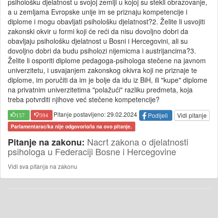
psihološku djelatnost u svojoj zemlji u kojoj su stekli obrazovanje,
a u zemljama Evropske unije im se priznaju kompetencije i
diplome i mogu obavljati psihološku djelatnost?2. Želite li usvojiti
zakonski okvir u formi koji će reći da nisu dovoljno dobri da
obavljaju psihološku djelatnost u Bosni i Hercegovini, ali su
dovoljno dobri da budu psiholozi nijemicma i austrijancima?3.
Želite li osporiti diplome pedagoga-psihologa stečene na javnom
univerzitetu, i usvajanjem zakonskog okivra koji ne priznaje te
diplome, im poručiti da im je bolje da idu iz BiH, ili "kupe" diplome
na privatnim univerzitetima "polažući" razliku predmeta, koja
treba potvrditi njihove već stečene kompetencije?
Pitanje postavljeno: 29.02.2024
Podijeli
Vidi pitanje
157
394
Parlamentarac/ka nije odgovorio/la na ovo pitanje.
Nacrt zakona o djelatnosti
Pitanje na zakonu:
psihologa u Federaciji Bosne i Hercegovine
Vidi sva pitanja na zakonu