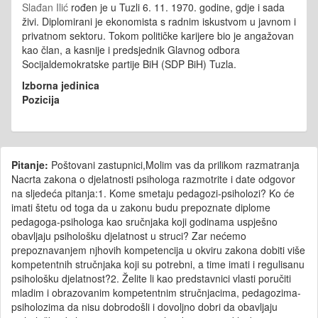
Slađan Ilić
rođen je u Tuzli 6. 11. 1970. godine, gdje i sada
živi. Diplomirani je ekonomista s radnim iskustvom u javnom i
privatnom sektoru. Tokom političke karijere bio je angažovan
kao član, a kasnije i predsjednik Glavnog odbora
Socijaldemokratske partije BiH (SDP BiH) Tuzla.
Izborna jedinica
Pozicija
Pitanje:
Poštovani zastupnici,Molim vas da prilikom razmatranja
Nacrta zakona o djelatnosti psihologa razmotrite i date odgovor
na sljedeća pitanja:1. Kome smetaju pedagozi-psiholozi? Ko će
imati štetu od toga da u zakonu budu prepoznate diplome
pedagoga-psihologa kao sručnjaka koji godinama uspješno
obavljaju psihološku djelatnost u struci? Zar nećemo
prepoznavanjem njhovih kompetencija u okviru zakona dobiti više
kompetentnih stručnjaka koji su potrebni, a time imati i regulisanu
psihološku djelatnost?2. Želite li kao predstavnici vlasti poručiti
mladim i obrazovanim kompetentnim stručnjacima, pedagozima-
psiholozima da nisu dobrodošli i dovoljno dobri da obavljaju