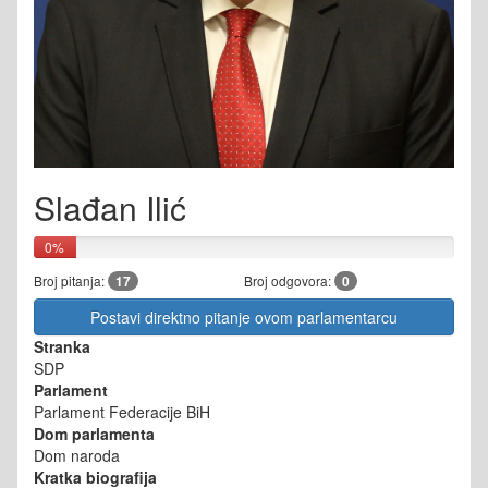
Slađan Ilić
0%
Broj pitanja:
17
Broj odgovora:
0
Postavi direktno pitanje ovom parlamentarcu
Stranka
SDP
Parlament
Parlament Federacije BiH
Dom parlamenta
Dom naroda
Kratka biografija