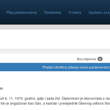
Pitaj parlamentarce
Parlametar
O nama
Uputstvo za k
Broj odgovora:
0
Postavi direktno pitanje ovom parlamentar
iH
zli 6. 11. 1970. godine, gdje i sada živi. Diplomirani je ekonomista s 
e bio je angažovan kao član, a kasnije i predsjednik Glavnog odbora So