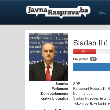
Zakoni
Slađan Ilić
0%
Broj pitanja:
17
Stranka
SDP
Parlament
Parlament Federacije B
Dom parlamenta
Dom naroda
Kratka biografija
Slađan Ilić
rođen je u Tu
Tokom političke karijer