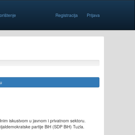
orištenje
Registracija
Prijava
cu
radnim iskustvom u javnom i privatnom sektoru.
cijaldemokratske partije BiH (SDP BiH) Tuzla.