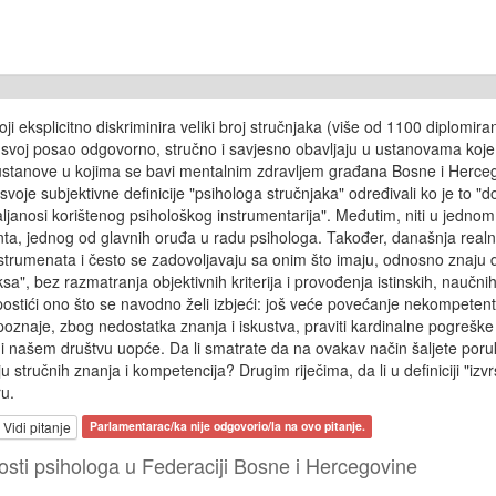
ji eksplicitno diskriminira veliki broj stručnjaka (više od 1100 diplomi
oji svoj posao odgovorno, stručno i savjesno obavljaju u ustanovama ko
druge ustanove u kojima se bavi mentalnim zdravljem građana Bosne i He
oje subjektivne definicije "psihologa stručnjaka" određivali ko je to "
valjanosi korištenog psihološkog instrumentarija". Međutim, niti u jedno
nta, jednog od glavnih oruđa u radu psihologa. Također, današnja real
instrumenata i često se zadovoljavaju sa onim što imaju, odnosno znaju
a", bez razmatranja objektivnih kriterija i provođenja istinskih, naučnih
stići ono što se navodno želi izbjeći: još veće povećanje nekompetento
znaje, zbog nedostatka znanja i iskustva, praviti kardinalne pogreške 
i našem društvu uopće. Da li smatrate da na ovakav način šaljete por
nju stručnih znanja i kompetencija? Drugim riječima, da li u definiciji "i
u.
Vidi pitanje
Parlamentarac/ka nije odgovorio/la na ovo pitanje.
osti psihologa u Federaciji Bosne i Hercegovine