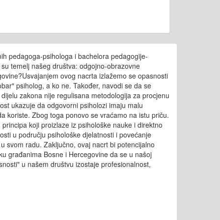
ranih pedagoga-psihologa i bachelora pedagogije-
je su temelj našeg društva: odgojno-obrazovne
rcegovine?Usvajanjem ovog nacrta izlažemo se opasnosti
dobar" psiholog, a ko ne. Također, navodi se da se
m dijelu zakona nije regulisana metodologija za procjenu
nost ukazuje da odgovorni psiholozi imaju malu
 da koriste. Zbog toga ponovo se vraćamo na istu priču.
 principa koji proizlaze iz psihološke nauke i direktno
sti u području psihološke djelatnosti i povećanje
u svom radu. Zaključno, ovaj nacrt bi potencijalno
uku građanima Bosne i Hercegovine da se u našoj
zvrsnosti" u našem društvu izostaje profesionalnost,