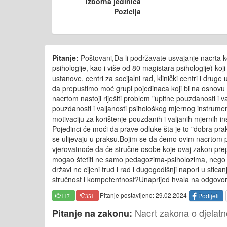
Izborna jedinica
Pozicija
Pitanje:
Poštovani,Da li podržavate usvajanje nacrta ko
psihologije, kao i više od 80 magistara psihologije) k
ustanove, centri za socijalni rad, klinički centri i 
da prepustimo moć grupi pojedinaca koji bi na osnovu sv
nacrtom nastoji riješiti problem "upitne pouzdanosti i 
pouzdanosti i valjanosti psihološkog mjernog instrume
motivaciju za korištenje pouzdanih i valjanih mjernih 
Pojedinci će moći da prave odluke šta je to "dobra praks
se ulijevaju u praksu.Bojim se da ćemo ovim nacrtom po
vjerovatnoće da će stručne osobe koje ovaj zakon prepo
mogao štetiti ne samo pedagozima-psiholozima, nego 
državi ne cijeni trud i rad i dugogodišnji napori u stica
stručnost i kompetentnost?Unaprijed hvala na odgovor
Pitanje postavljeno: 29.02.2024
Podijeli
117
351
Nacrt zakona o djelatn
Pitanje na zakonu: