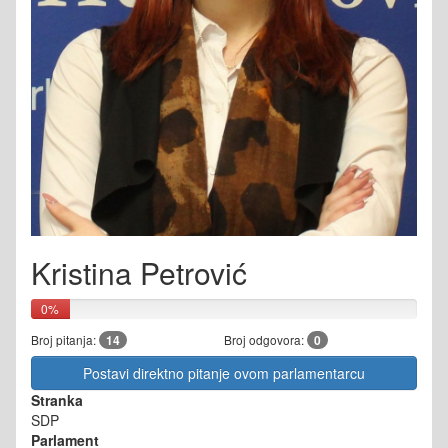
Kristina Petrović
0%
Broj pitanja:
14
Broj odgovora:
0
Postavi direktno pitanje ovom parlamentarcu
Stranka
SDP
Parlament