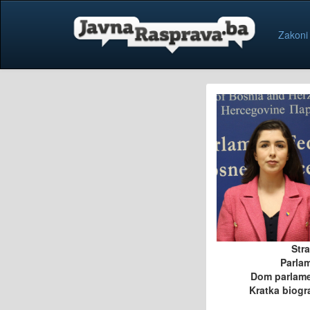
Zakoni
Str
Parla
Dom parlam
Kratka biogra