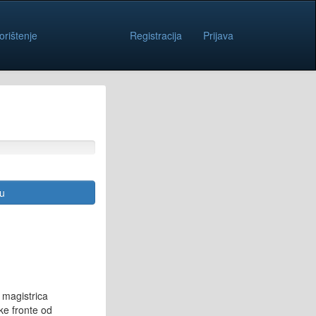
orištenje
Registracija
Prijava
cu
 magistrica
ke fronte od