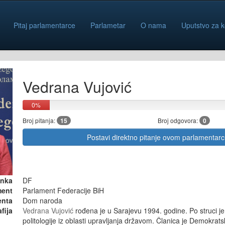
Pitaj parlamentarce
Parlametar
O nama
Uputstvo za k
Vedrana Vujović
0%
Broj pitanja:
15
Broj odgovora:
0
Postavi direktno pitanje ovom parlamentar
anka
DF
ment
Parlament Federacije BiH
enta
Dom naroda
fija
Vedrana Vujović
rođena je u Sarajevu 1994. godine. Po struci je
politologije iz oblasti upravljanja državom. Članica je Demokrats