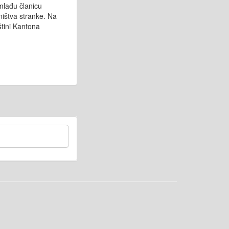
mlađu članicu
ništva stranke. Na
tini Kantona