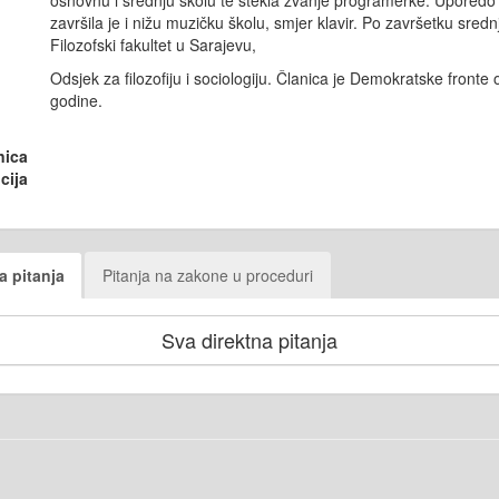
osnovnu i srednju školu te stekla zvanje programerke. Upored
završila je i nižu muzičku školu, smjer klavir. Po završetku sredn
Filozofski fakultet u Sarajevu,
Odsjek za filozofiju i sociologiju. Članica je Demokratske fronte
godine.
nica
cija
a pitanja
Pitanja na zakone u proceduri
Sva direktna pitanja