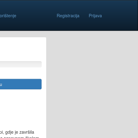
orištenje
Registracija
Prijava
cu
, gdje je završila