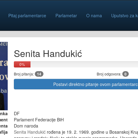
Pitaj parlamentarce
Parlametar
O nama
Uputstvo za k
Senita Handukić
0%
Broj pitanja:
14
Broj odgovora:
0
Postavi direktno pitanje ovom parlamentar
anka
DF
ment
Parlament Federacije BiH
enta
Dom naroda
fija
Senita Handukić
rođena je 19. 2. 1969. godine u Bosanskoj Krupi