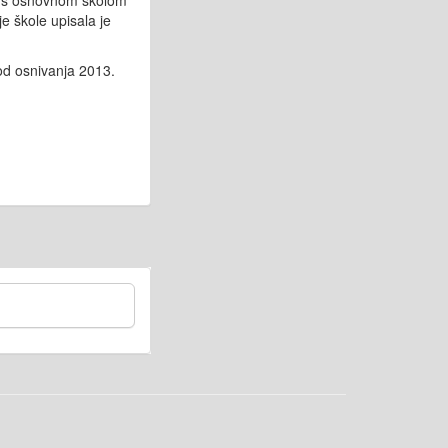
o s osnovnom školom
je škole upisala je
 od osnivanja 2013.