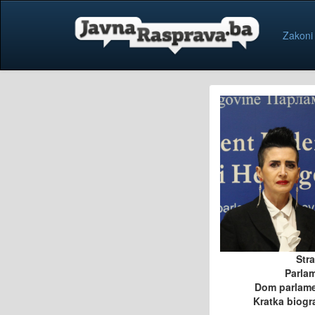
Zakoni
Str
Parla
Dom parlam
Kratka biogra