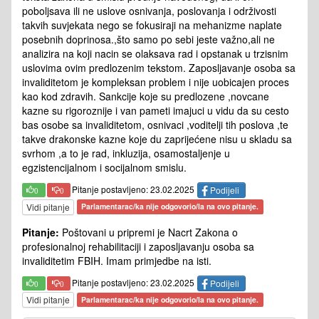
poboljsava ili ne uslove osnivanja, poslovanja i održivosti
takvih suvjekata nego se fokusiraji na mehanizme naplate
posebnih doprinosa.,što samo po sebi jeste važno,ali ne
analizira na koji nacin se olaksava rad i opstanak u trzisnim
uslovima ovim predlozenim tekstom. Zaposljavanje osoba sa
invaliditetom je kompleksan problem i nije uobicajen proces
kao kod zdravih. Sankcije koje su predlozene ,novcane
kazne su rigoroznije i van pameti imajuci u vidu da su cesto
bas osobe sa invaliditetom, osnivaci ,voditelji tih poslova ,te
takve drakonske kazne koje du zaprijećene nisu u skladu sa
svrhom ,a to je rad, inkluzija, osamostaljenje u
egzistencijalnom i socijalnom smislu.
Pitanje postavljeno: 23.02.2025
Podijeli
0
0
Vidi pitanje
Parlamentarac/ka nije odgovorio/la na ovo pitanje.
Pitanje:
Poštovani u pripremi je Nacrt Zakona o
profesionalnoj rehabilitaciji i zaposljavanju osoba sa
invaliditetim FBIH. Imam primjedbe na isti.
Pitanje postavljeno: 23.02.2025
Podijeli
0
0
Vidi pitanje
Parlamentarac/ka nije odgovorio/la na ovo pitanje.