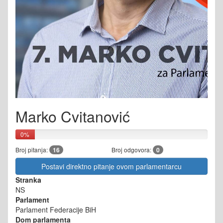
Marko Cvitanović
0%
Broj pitanja:
16
Broj odgovora:
0
Postavi direktno pitanje ovom parlamentarcu
Stranka
NS
Parlament
Parlament Federacije BiH
Dom parlamenta