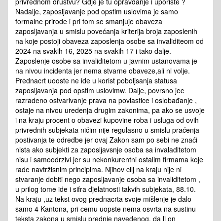
privrednom drustvu? Gdje je tu opravdanje i uporiste ?
Nadalje, zaposljavanje pod opstim uslovima je samo
formalne prirode i pri tom se smanjuje obaveza
zaposljavanja u smislu povećanja kriterija broja zaposlenih
na koje postoji obaveza zaposlenja osobe sa invaliditeom od
2024 na svakih 16, 2025 na svakih 17 i tako dalje.
Zaposlenje osobe sa invaliditetom u javnim ustanovama je
na nivou incidenta jer nema stvarne obaveze,ali ni volje.
Prednacrt uooste ne ide u korist poboljsanja statusa
zaposljavanja pod opstim uslovimw. Dalje, povrsno jec
razradeno ostvarivanje prava na povlastice i oslobađanje ,
ostaje na nivou uredenja drugim zakonima, pa ako se usvoje
i na kraju procent o obavezi kupovine roba i usluga od ovih
privrednih subjekata ničim nije regulasno u smislu praćenja
postivanja te odredbe jer ovaj Zakon sam po sebi ne znaći
nista ako subjekti za zaposljavsnje osoba sa invaladitetom
nisu i samoodrzivi jer su nekonkurentni ostalim firmama koje
rade navtržisnim principima. Njihov cilj na kraju nije ni
stvaranje dobiti nego zaposljavanje osoba sa invaliditetom ,
u prilog tome ide i sifra djelatnosti takvih subjekata, 88.10.
Na kraju ,uz tekst ovog prednacrta svoje mišlenje je dalo
samo 4 Kantona, pri cemu uopste nema osvrta na sustinu
teksta zakona u smislu prednje navedenog, da li on