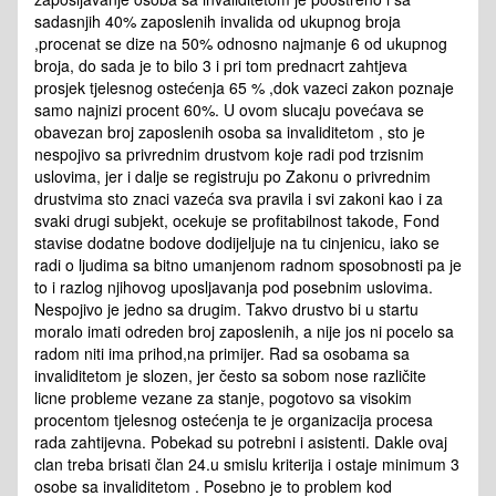
sadasnjih 40% zaposlenih invalida od ukupnog broja
,procenat se dize na 50% odnosno najmanje 6 od ukupnog
broja, do sada je to bilo 3 i pri tom prednacrt zahtjeva
prosjek tjelesnog ostećenja 65 % ,dok vazeci zakon poznaje
samo najnizi procent 60%. U ovom slucaju povećava se
obavezan broj zaposlenih osoba sa invaliditetom , sto je
nespojivo sa privrednim drustvom koje radi pod trzisnim
uslovima, jer i dalje se registruju po Zakonu o privrednim
drustvima sto znaci vazeća sva pravila i svi zakoni kao i za
svaki drugi subjekt, ocekuje se profitabilnost takode, Fond
stavise dodatne bodove dodijeljuje na tu cinjenicu, iako se
radi o ljudima sa bitno umanjenom radnom sposobnosti pa je
to i razlog njihovog uposljavanja pod posebnim uslovima.
Nespojivo je jedno sa drugim. Takvo drustvo bi u startu
moralo imati odreden broj zaposlenih, a nije jos ni pocelo sa
radom niti ima prihod,na primijer. Rad sa osobama sa
invaliditetom je slozen, jer često sa sobom nose različite
licne probleme vezane za stanje, pogotovo sa visokim
procentom tjelesnog ostećenja te je organizacija procesa
rada zahtijevna. Pobekad su potrebni i asistenti. Dakle ovaj
clan treba brisati član 24.u smislu kriterija i ostaje minimum 3
osobe sa invaliditetom . Posebno je to problem kod