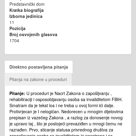
Predstavnički dom
Kratka biografija
Izborna jedinica
11
Pozicija
Broj osvojenih glasova
1704
Direktno postavljena pitanja
Pitanja na zakone u proceduri
Pitanje:
U proceduri je Nacrt Zakona o zapošljvanju ,
rehabiliraciji i osposobljavanju osoba sa invaliditetom FBIH.
Smatram da je tekst los i ne treba u ovoj formi ići dalje.
Protivrjecan je I nelogičan. Nedorecen u mnogim dijelovima
prepisan iz vazečeg Zakona , a razlog za donosenje novog
je upravo taj , što je postojeći prevaziđen u mnogi čemu ne
razrađen. Prvo, sticanje statusa privrednog društva za
zaposljavanje osoba sa invaliditetom je poostreno i sa