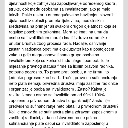
djelatnosti koje zahtijevaju zaposljavanje odredemog kadra ,
struke, dok medu osobama sa invaliditetom jako je malo
takvih. Dakle u startu onemogućava se bavljenjen slozenih
djelatnosti iz oblasti prometa lijekovima, medicinskim
sredstvima na primijer ali svakom drugon djelatnosti koja se
regulise posebnim zakonima. Mora se imati na umu da
osobe sa invaliditetom moraju imati i zdrave suradnike
unutar Drustva zbog procesa rada. Nadalje, osnivanje
zastitnih radionica opet ima ekskluzivitet kao u postojećem
zakonu gdje mogu osnovati samo grupe osoba sa
invaliditetom koje su korisnici tude njege i pomoći. To je
mijesanje pravnog statusa firme sa licnim pravom radnika,
potpuno pogresno. To pravo prati osobu, a ne firmu i to
jednako pogresno kao i sad.. Treće, pravo na sufinanciranje
neto plata nemaju privredna drustva,imaju zastitne radionice
i organizacije osoba sa invaliditetom . Zasto? Kakva je
razlika izmedu osobe sa invaliditetom od 90% i 100%
zapolene u privrednom drustvu i organizaciji? Zasto nije
predviđeno sufinanciranje neto plata i u privrednom drustvu?
Koji je osnov da se sufinancira plata zdravom zaposlenom u
zastitnoj radionici, a da se istovremeno ne prizna
sufinanciranje plate osobi sa invaliditetom zaposlenoj u