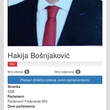
Hakija Bošnjaković
0%
Broj pitanja:
5
Broj odgovora:
0
Postavi direktno pitanje ovom parlamentarcu
Stranka
SDA
Parlament
Parlament Federacije BiH
Dom parlamenta