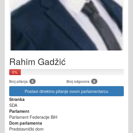
Rahim Gadžić
0%
Broj pitanja:
5
Broj odgovora:
0
Postavi direktno pitanje ovom parlamentarcu
Stranka
SDA
Parlament
Parlament Federacije BiH
Dom parlamenta
Predstavnički dom