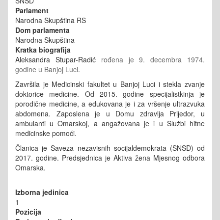
SNSD
Parlament
Narodna Skupština RS
Dom parlamenta
Narodna Skupština
Kratka biografija
Aleksandra Stupar-Radić
rođena je 9. decembra 1974.
godine u Banjoj Luci
.
Završila je Medicinski fakultet u Banjoj Luci i stekla zvanje
doktorice medicine. Od 2015. godine specijalistkinja je
porodične medicine, a edukovana je i za vršenje ultrazvuka
abdomena.
Zaposlena je u Domu zdravlja Prijedor, u
ambulanti u Omarskoj, a angažovana je i u Službi hitne
medicinske pomoći.
Članica je Saveza nezavisnih socijaldemokrata (SNSD) od
2017. godine. Predsjednica je Aktiva žena Mjesnog odbora
Omarska.
Izborna jedinica
1
Pozicija